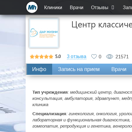
Клиники
Врачи
Отзывы
Зап
Центр классиче
5.0
3 отзыва
0
21571
Инфо
Запись на прием
Врачи
Тип учреждения
: медицинский центр, диагнос
консультация, амбулатория, здравпункт, медп
клиника
Специализация
: гинекология, онкология, уроло
лабораторная и функциональная диагностика, 
гомеопатия, репродукция и генетика, венерол