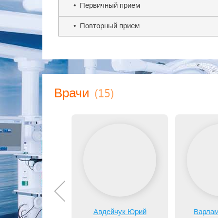
Комплексная
программа «Ведение береме
• Первичный прием
Комплексная
программа «Ведение многоп
• Повторный прием
Клиника «Дар жизни» оказывает следующие
Консультация терапевта;
Консультация акушера;
Консультация уролога-андролога;
Консультация эндокринолога;
Консультация гинеколога;
(15)
Врачи
Консультация генетика;
Консультация маммолога;
Анализы;
Скрининг 1-го триместра;
КТГ;
Лечение ЗППП;
Лечение заболеваний шейки матки;
Грудное вскармливание;
Подготовка к беременности;
Курс «Школа подготовки к родам»;
Курс «Мягкие роды»;
Ведение осложнённой беременности;
Авдейчук Юрий
Варлам
Ведение неосложнённой беременности;