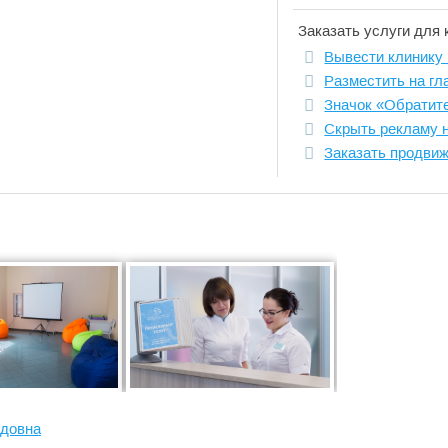
Заказать услуги для 
Вывести клинику 
Разместить на гл
Значок «Обратит
Скрыть рекламу 
Заказать продви
 диагностике и лечению:
чин и женщин;
ровня.
опровождение беременности.
идовна