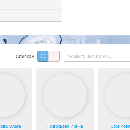
нности с тромбозом»;
лодной беременности».
услуги:
Списком
ова Ольга
Григорьева Ирина
Зосимов