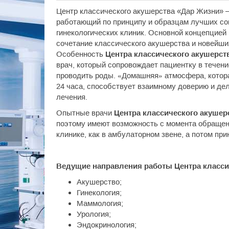
Центр классического акушерства «Дар Жизни» –
работающий по принципу и образцам лучших с
гинекологических клиник. Основной концепцией
сочетание классического акушерства и новейши
Особенность
Центра классического акушерст
врач, который сопровождает пациентку в течен
проводить роды. «Домашняя» атмосфера, котора
24 часа, способствует взаимному доверию и де
лечения.
Опытные врачи
Центра классического акушер
поэтому имеют возможность с момента обращен
клинике, как в амбулаторном звене, а потом пр
Ведущие направления работы Центра класси
Акушерство;
Гинекология;
Маммология;
Урология;
Эндокринология;