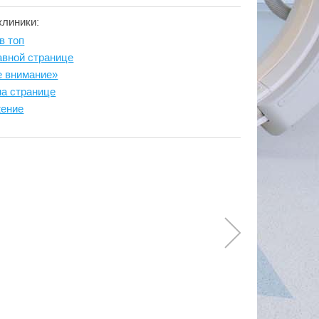
клиники:
в топ
авной странице
е внимание»
на странице
жение