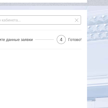
4
ите данные заявки
Готово!