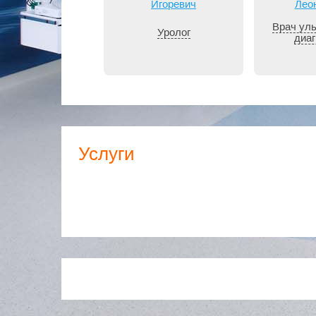
Игоревич
Лео
Организация и проведение родов;
Наблюдение в послеродовом периоде.
Врач уль
Уролог
диаг
Услуги