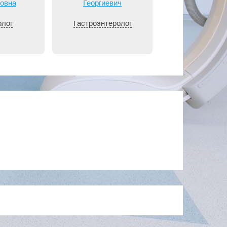
овна
Георгиевич
Викторовн
олог
Гастроэнтеролог
Эндокринол