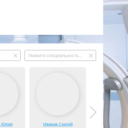
а Юлия
Иванов Сергей
Кошель Лар