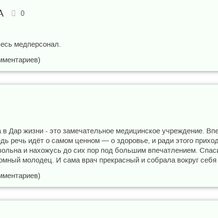
тА
0
весь медперсонал.
мментариев)
 в Дар жизни - это замечательное медицинское учреждение. Вп
дь речь идёт о самом ценном — о здоровье, и ради этого прихо
вольна и нахожусь до сих пор под большим впечатлением. Спас
омный молодец. И сама врач прекрасный и собрала вокруг себя 
мментариев)