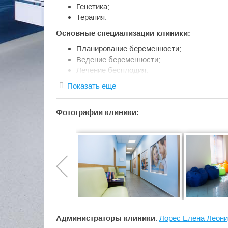
Генетика;
Терапия.
Основные специализации клиники:
Планирование беременности;
Ведение беременности;
Лечение бесплодия.
Клиника оказывает широкий спектр услуг по
Показать еще
гинекологических заболеваний;
Фотографии клиники:
заболеваний урогенитальной сферы у муж
заболеваний репродуктивной сферы;
эндокринной патологии;
ультразвуковой диагностике экспертного у
Одно из приоритетных направлений клиники - с
Специалисты клиники ведут беременность:
после ЭКО;
с привычным невынашиванием;
с рубцом на матке;
Администраторы клиники
:
Лорес Елена Леон
с миомой матки;