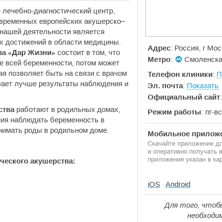
 лечебно-диагностический центр,
овременных европейских акушерско–
 нашей деятельности является
х достижений в области медицины.
Адрес
: Россия, г Мо
ва «Дар Жизни»
состоит в том, что
Метро
:
Смоленск
ие всей беременности, потом может
я позволяет быть на связи с врачом
Телефон клиники
:
П
лает лучше результаты наблюдения и
Эл. почта
:
Показать
Официальный сайт
ства
работают в родильных домах,
Режим работы
: пг-в
ия наблюдать беременность в
инимать роды в родильном доме.
Мобильное приложе
Скачайте приложение дл
и оперативно получать
приложения указан в кар
ческого акушерства:
iOS
Android
Для того, чтоб
необходи