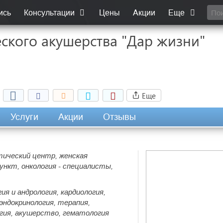
ись
Консультации
Цены
Акции
Еще
ского акушерства "Дар жизни"
Еще
Услуги
Акции
Отзывы
тический центр, женская
ункт, онкология - специалисты,
гия и андрология, кардиология,
эндокринология, терапия,
огия, акушерство, гематология