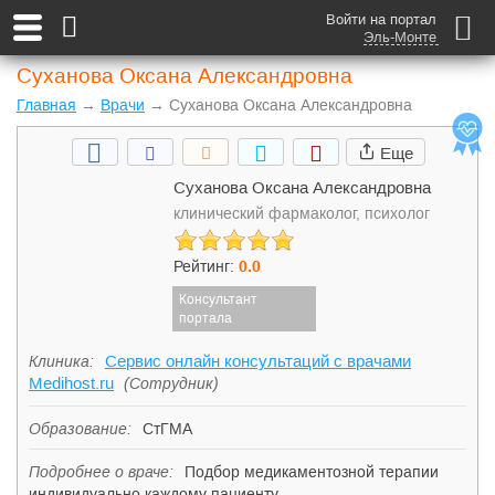
Войти на портал
Эль-Монте
Суханова Оксана Александровна
Главная
→
Врачи
→ Суханова Оксана Александровна
Еще
Суханова Оксана Александровна
клинический фармаколог, психолог
Рейтинг:
0
.0
Консультант
портала
Сервис онлайн консультаций с врачами
Клиника:
Medihost.ru
(Сотрудник)
Образование:
СтГМА
Подробнее о враче:
Подбор медикаментозной терапии
индивидуально каждому пациенту