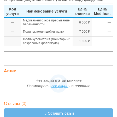
Код
Цена
Цена
Наименование услуги
услуги
клиники
Medihost
Медикаментозное прерывание
—
6 000 ₽
—
беременности
—
Полипэктомия шейки матки
7 000 ₽
—
Фолликулометрия (мониторинг
—
1 800 ₽
—
созревания фолликула)
Акции
Нет акций в этой клинике
Посмотреть
все акции
на портале
(0)
Отзывы
Оставить отзыв