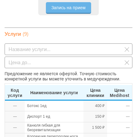
Запись на прием
(9)
Услуги
Предложение не является офертой. Точную стоимость
конкретной услуги вы можете уточнить в медучреждении.
Код
Цена
Цена
Наименование услуги
услуги
клиники
Medihost
—
Ботокс 1ед
400 ₽
—
—
Диспорт 1 ед
150 ₽
—
Канюля гибкая для
—
1 500 ₽
—
биоревитализации
Коррекция перегородки носа