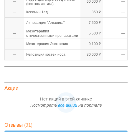
—
60 000 ₽
—
(септопластика)
—
Ксеомин 1ед
350 ₽
—
—
Липосакция "Акваликс"
7 500 ₽
—
Мезотерапия
—
5 500 ₽
—
отечественными препаратами
—
Мезотерапия Эксклюзив
9 100 ₽
—
—
Репозиция костей носа
30 000 ₽
—
Акции
Нет акций в этой клинике
Посмотреть
все акции
на портале
(31)
Отзывы