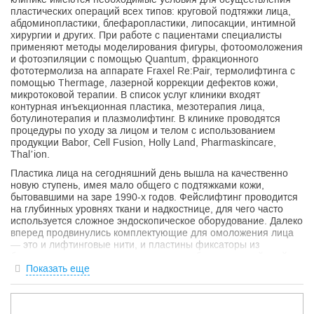
пластических операций всех типов: круговой подтяжки лица,
абдоминопластики, блефаропластики, липосакции, интимной
хирургии и других. При работе с пациентами специалисты
применяют методы моделирования фигуры, фотоомоложения
и фотоэпиляции с помощью Quantum, фракционного
фототермолиза на аппарате Fraxel Re:Pair, термолифтинга с
помощью Thermage, лазерной коррекции дефектов кожи,
микротоковой терапии. В список услуг клиники входят
контурная инъекционная пластика, мезотерапия лица,
ботулинотерапия и плазмолифтинг. В клинике проводятся
процедуры по уходу за лицом и телом с использованием
продукции Babor, Cell Fusion, Holly Land, Pharmaskincare,
Thal’ion.
Пластика лица на сегодняшний день вышла на качественно
новую ступень, имея мало общего с подтяжками кожи,
бытовавшими на заре 1990-х годов. Фейслифтинг проводится
на глубинных уровнях ткани и надкостнице, для чего часто
используется сложное эндоскопическое оборудование. Далеко
вперед продвинулись комплектующие для омоложения лица
— это и лифтинговые нити, и пластины фиксаторы из
биодеградируемого материала, и даже биологический клей,
выполненный из собственной плазмы крови пациента.
Показать еще
Пластика носа, являясь одной из самых консервативных
операций, все же существенно модернизировалась.