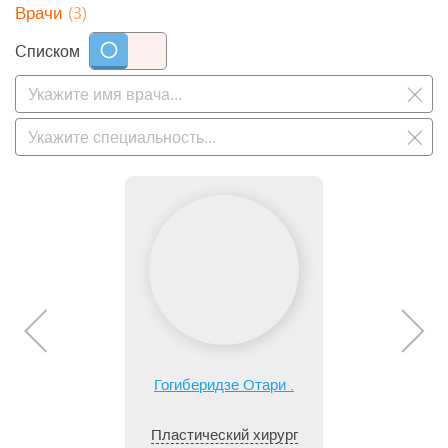
(3)
Врачи
Списком
Гогиберидзе Отари .
Пластический хирург