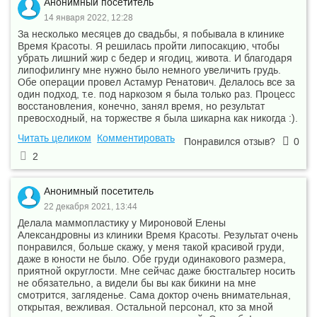
Анонимный посетитель
14 января 2022, 12:28
За несколько месяцев до свадьбы, я побывала в клинике
Время Красоты. Я решилась пройти липосакцию, чтобы
убрать лишний жир с бедер и ягодиц, живота. И благодаря
липофилингу мне нужно было немного увеличить грудь.
Обе операции провел Астамур Ренатович. Делалось все за
один подход, т.е. под наркозом я была только раз. Процесс
восстановления, конечно, занял время, но результат
превосходный, на торжестве я была шикарна как никогда :).
Читать целиком
Комментировать
Понравился отзыв?
0
2
Анонимный посетитель
22 декабря 2021, 13:44
Делала маммопластику у Мироновой Елены
Александровны из клиники Время Красоты. Результат очень
понравился, больше скажу, у меня такой красивой груди,
даже в юности не было. Обе груди одинакового размера,
приятной округлости. Мне сейчас даже бюстгальтер носить
не обязательно, а видели бы вы как бикини на мне
смотрится, загляденье. Сама доктор очень внимательная,
открытая, вежливая. Остальной персонал, кто за мной