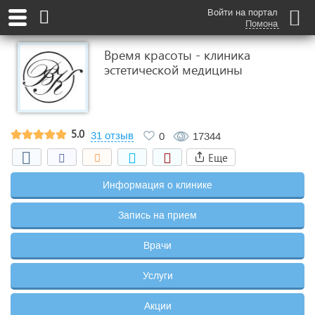
Войти на портал
Помона
Время красоты - клиника
эстетической медицины
5.0
31 отзыв
0
17344
Еще
Информация о клинике
Запись на прием
Врачи
Услуги
Акции