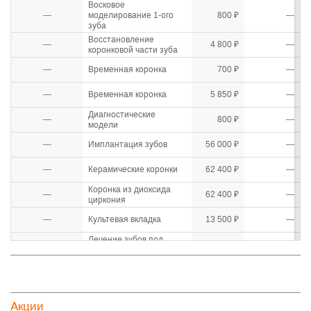
Восковое
—
моделирование 1-ого
800 ₽
—
зуба
Восстановление
—
4 800 ₽
—
коронковой части зуба
—
Временная коронка
700 ₽
—
—
Временная коронка
5 850 ₽
—
Диагностические
—
800 ₽
—
модели
—
Имплантация зубов
56 000 ₽
—
—
Керамические коронки
62 400 ₽
—
Коронка из диоксида
—
62 400 ₽
—
циркония
—
Культевая вкладка
13 500 ₽
—
Лечение зубов под
—
9 950 ₽
—
наркозом
—
Лечение каналов
9 000 ₽
—
—
Лечение кариеса
6 200 ₽
—
Акции