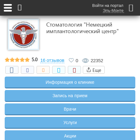
Войти на портал
Эль-Монте
Стоматология "Немецкий
имплантологический центр"
5.0
16 отзывов
0
22352
Еще
Информация о клинике
Запись на прием
Врачи
Услуги
Акции