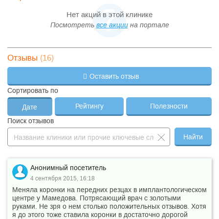
Медикаментозная
—
150 ₽
—
обработка 1-ого канала
Нет акций в этой клинике
—
Металлические брекеты
13 250 ₽
—
Посмотреть
все акции
на портале
Металлокерамическая
—
34 000 ₽
—
коронка
Металлокерамическая
(16)
Отзывы
—
коронка Ducera
13 500 ₽
—
(Германия)
Оставить отзыв
Металлокерамическая
коронка повышенной
—
8 400 ₽
—
Сортировать по
эстетики Noritake
(Япония)
Рейтингу
Полезности
Дате
Механическая и
—
медикаментозная
480 ₽
—
Поиск отзывов
обработка 1-ого канала
Найти
—
Ортопантомограмма
2 200 ₽
—
Отбеливание зубов
—
35 650 ₽
—
ZOOM 4
Анонимный посетитель
Панорамный снимок
—
2 200 ₽
—
зубов
4 сентября 2015, 16:18
Первичный осмотр с
Меняла коронки на передних резцах в имплантологическом
—
составлением плана
530 ₽
—
центре у Мамедова. Потрясающий врач с золотыми
лечения
руками. Не зря о нем столько положительных отзывов. Хотя
Пломбирование 1-ого
я до этого тоже ставила коронки в достаточно дорогой
—
200 ₽
—
канала