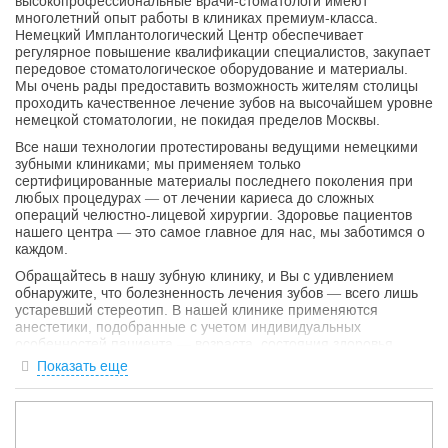
высокопрофессиональные врачи-стоматологи имеют
многолетний опыт работы в клиниках премиум-класса.
Немецкий Имплантологический Центр обеспечивает
регулярное повышение квалификации специалистов, закупает
передовое стоматологическое оборудование и материалы.
Мы очень рады предоставить возможность жителям столицы
проходить качественное лечение зубов на высочайшем уровне
немецкой стоматологии, не покидая пределов Москвы.
Все наши технологии протестированы ведущими немецкими
зубными клиниками; мы применяем только
сертифицированные материалы последнего поколения при
любых процедурах — от лечении кариеса до сложных
операций челюстно-лицевой хирургии. Здоровье пациентов
нашего центра — это самое главное для нас, мы заботимся о
каждом.
Обращайтесь в нашу зубную клинику, и Вы с удивлением
обнаружите, что болезненность лечения зубов — всего лишь
устаревший стереотип. В нашей клинике применяются
анестетики, подобранные с учетом индивидуальных
особенностей пациента — возраста, состояния здоровья,
чувствительности к боли и психологического барьера.
Показать еще
Применение новых препаратов местной анестезии, а также
лучших методов общего наркоза позволяют нашим врачам
проводить лечение зубов москвичей с максимальным
комфортом для пациента; кроме того, индивидуальный
подход к анестезии при оказании стоматологических услуг