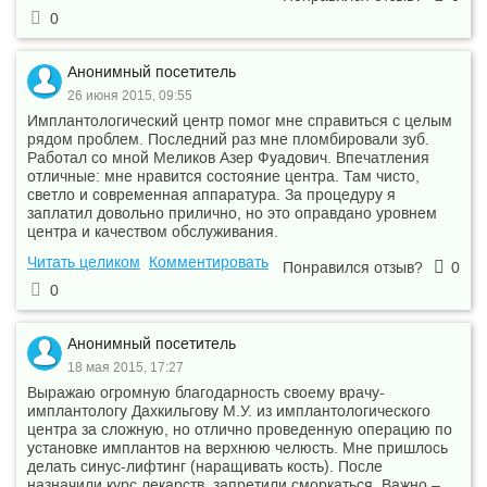
—
Чистка зубов Air Flow
14 500 ₽
—
0
—
Экстепация пульпы
250 ₽
—
Анонимный посетитель
Эндоканальная
—
210 ₽
—
лечебная повязка
26 июня 2015, 09:55
Удаление постоянного
A16.07.001.002
12 850 ₽
—
Имплантологический центр помог мне справиться с целым
зуба
рядом проблем. Последний раз мне пломбировали зуб.
Работал со мной Меликов Азер Фуадович. Впечатления
отличные: мне нравится состояние центра. Там чисто,
светло и современная аппаратура. За процедуру я
заплатил довольно прилично, но это оправдано уровнем
центра и качеством обслуживания.
Читать целиком
Комментировать
Понравился отзыв?
0
0
Анонимный посетитель
18 мая 2015, 17:27
Выражаю огромную благодарность своему врачу-
имплантологу Дахкильгову М.У. из имплантологического
центра за сложную, но отлично проведенную операцию по
установке имплантов на верхнюю челюсть. Мне пришлось
делать синус-лифтинг (наращивать кость). После
назначили курс лекарств, запретили сморкаться. Важно –