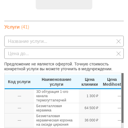
(41)
Услуги
Предложение не является офертой. Точную стоимость
конкретной услуги вы можете уточнить в медучреждении.
Наименование
Цена
Цена
Код услуги
услуги
клиники
Medihost
3D обтурация 1-ого
—
канала
1 300 ₽
—
термогуттаперчей
Безметалловая
—
64 500 ₽
—
керамика
Безметаловая
—
керамическая коронка
36 000 ₽
—
на оксиде циркония