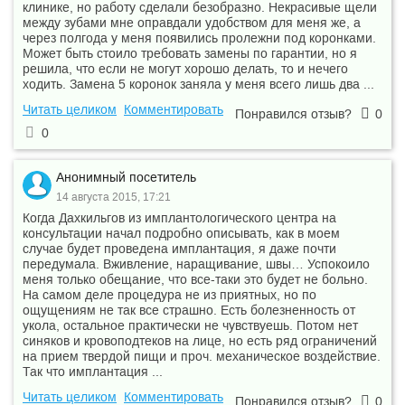
клинике, но работу сделали безобразно. Некрасивые щели
Пломбирование зубного
между зубами мне оправдали удобством для меня же, а
—
1 200 ₽
—
канала пастами
через полгода у меня появились пролежни под коронками.
Применение
Может быть стоило требовать замены по гарантии, но я
—
500 ₽
—
коффердама
решила, что если не могут хорошо делать, то и нечего
Работа с
ходить. Замена 5 коронок заняла у меня всего лишь два ...
—
апекслокатором (за 1
200 ₽
—
Читать целиком
Комментировать
канал)
Понравился отзыв?
0
Распломбировка 1-ого
0
—
600 ₽
—
канала
—
Реставрация зубов
24 700 ₽
—
Анонимный посетитель
14 августа 2015, 17:21
—
Снятие слепков
800 ₽
—
Когда Дахкильгов из имплантологического центра на
—
Удаление зубного камня
10 000 ₽
—
консультации начал подробно описывать, как в моем
случае будет проведена имплантация, я даже почти
Удаление старого
передумала. Вживление, наращивание, швы… Успокоило
—
отломка инструмента из
1 400 ₽
—
меня только обещание, что все-таки это будет не больно.
1-ого канала
На самом деле процедура не из приятных, но по
Удаление старого
—
700 ₽
—
ощущениям не так все страшно. Есть болезненность от
штифта
укола, остальное практически не чувствуешь. Потом нет
Удаление старой
синяков и кровоподтеков на лице, но есть ряд ограничений
—
1 500 ₽
—
культевой вкладки
на прием твердой пищи и проч. механическое воздействие.
Ултразвуковая
Так что имплантация ...
—
160 ₽
—
обработка 1-ого канала
Читать целиком
Комментировать
Понравился отзыв?
0