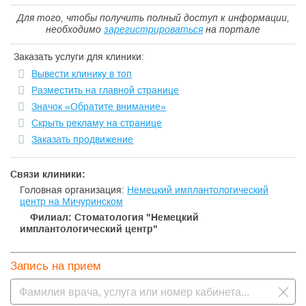
При создании зубной клиники «Немецкий Имплантологический
Центр» мы стремились выйти на новый уровень лечения зубов
Для того, чтобы получить полный доступ к информации,
в Москве и России, который бы гарантировал нашим клиентам
необходимо
зарегистрироваться
на портале
непревзойденное качество лечения в сочетании с
благоприятной психологической обстановкой, разделяя
Заказать услуги для клиники:
радость каждого нашего пациента вновь обрести красивую
здоровую улыбку и уверенность в себе!
Вывести клинику в топ
Разместить на главной странице
Значок «Обратите внимание»
Скрыть рекламу на странице
Заказать продвижение
Связи клиники:
Головная организация:
Немецкий имплантологический
центр на Мичуринском
Филиал: Стоматология "Немецкий
имплантологический центр"
Запись на прием