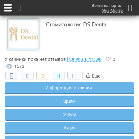
Войти на портал
Эль-Монте
Стоматология DS Dental
У клиники пока нет отзывов
Написать отзыв
0
1573
Еще
Информация о клинике
Врачи
Услуги
Акции