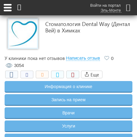
Войти на портал
Эль-Монте
Стоматология Dental Way (Дентал
Вей) в Химках
У клиники пока нет отзывов
Написать отзыв
0
3054
Еще
Информация о клинике
Запись на прием
Врачи
Услуги