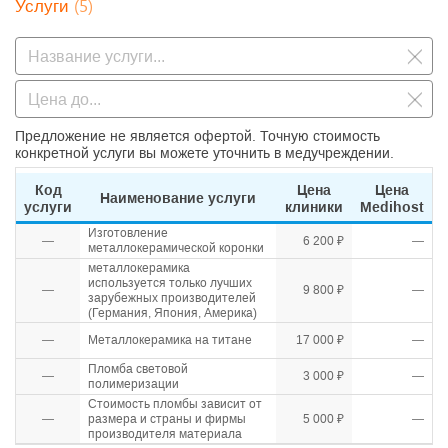
(5)
Услуги
Предложение не является офертой. Точную стоимость
конкретной услуги вы можете уточнить в медучреждении.
Код
Цена
Цена
Наименование услуги
услуги
клиники
Medihost
Изготовление
—
6 200 ₽
—
металлокерамической коронки
металлокерамика
используется только лучших
—
9 800 ₽
—
зарубежных производителей
(Германия, Япония, Америка)
—
Металлокерамика на титане
17 000 ₽
—
Пломба световой
—
3 000 ₽
—
полимеризации
Стоимость пломбы зависит от
—
размера и страны и фирмы
5 000 ₽
—
производителя материала