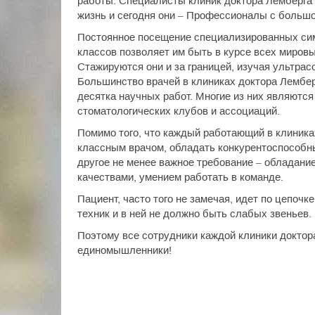
работы. Специалисты клиник доктора Лемберга
жизнь и сегодня они – Профессионалы с большо
Постоянное посещение специализированных сим
классов позволяет им быть в курсе всех миров
Стажируются они и за границей, изучая ультрас
Большинство врачей в клиниках доктора Лембер
десятка научных работ. Многие из них являютс
стоматологических клубов и ассоциаций.
Помимо того, что каждый работающий в клиник
классным врачом, обладать конкурентоспособ
другое не менее важное требование – обладан
качествами, умением работать в команде.
Пациент, часто того не замечая, идет по цепочке
техник и в ней не должно быть слабых звеньев.
Поэтому все сотрудники каждой клиники доктор
единомышленники!