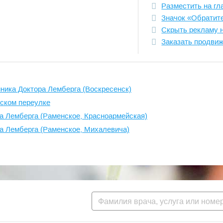
Разместить на гл
Значок «Обратит
Скрыть рекламу 
Заказать продви
ника Доктора Лемберга (Воскресенск)
нском переулке
а Лемберга (Раменское, Красноармейская)
а Лемберга (Раменское, Михалевича)