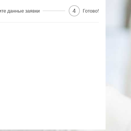
4
ите данные заявки
Готово!