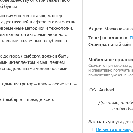
 совершенствуют свои знания всю
й буквы.
позиумов и выставок, мастер-
ых достижений в сфере стоматологии.
овременные методики и технологии.
Адрес
: Московская о
га являются авторами не одного
Телефон клиники
:
П
я членами различных зарубежных
Официальный сайт
ах доктора Лемберга должен быть
Мобильное приложе
ными интеллектом и мышлением,
Скачайте приложение дл
ие определенными человеческими
и оперативно получать
приложения указан в кар
: администратор – врач – ассистент –
iOS
Android
а Лемберга – прежде всего
Для того, чтоб
необходи
Заказать услуги для 
Вывести клинику 