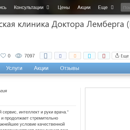
ись
Консультации
Цены
Акции
Еще
кая клиника Доктора Лемберга (
Еще
0
7097
Услуги
Акции
Отзывы
огия
 сервис, интеллект и руки врача."
 и продолжает стремительно
важнейшее условие качественной