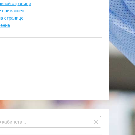
авной странице
е внимание»
на странице
жение