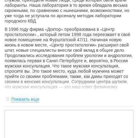
службы, приходили новые люди, среди которых были врачи
лаборанты. Наша лаборатория в то время обладала весьма
скромными, по сравнению с нынешними, возможностями, но
уже тогда не уступала по арсеналу методик лаборатории
городского КВД.
В 1996 году фирма «Доктор» преобразована в «Центр
простатологии» , который летом 1998 года переезжает в своё
новое помещение на Фурштатской 47/11. Начиная новую
жизнь в новом месте, «Центр простатологии» расширил свой
штат, новые специалисты внесли свой вклад в общее дело.
Продолжались исследования проблем урологии и андрологии,
появилась первая в Санкт-Петербурге и, вероятно, в России
мужская консультация. Что такое мужская консультация,
спросите вы. Это такое место, куда любой мужчина может
прийти со своими проблемами, также, как дамы приходят со
своими в женские консультации. Сотрудники центра шутили,
что мужская консультация — это наш ответ феминизму.
Постепенно, работая с мужчинами не только молодого, но и
Показать еще
пожилого возраста наши доктора подошли к необходимости
изучения проблем мужского климакса. Впервые в мире
докторами Центра простатологии предложен и запатентован
метод подбора дозы андрогензаместительной терапии у
мужчин с андрогенным дефицитом. Доклад по результатам
наших исследований открывал одну из секций конгресса
европейской ассоциации урологов, проходившего в 2000 году
в Брюсселе.