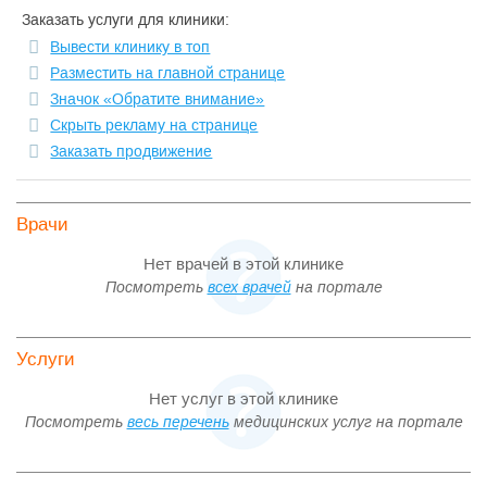
В настоящее время в клинике ведут прием врачи 11
Заказать услуги для клиники:
специальностей — урологи, андрологи, гинекологи,
Вывести клинику в топ
дерматологи, эндокринологи, хирурги, проктологи,
гастроэнтерологи, терапевты, врачи лабораторной
Разместить на главной странице
диагностики, физиотерапевты и этот список будет неуклонно
Значок «Обратите внимание»
расширяться.
Скрыть рекламу на странице
Заказать продвижение
Врачи
Нет врачей в этой клинике
Посмотреть
всех врачей
на портале
Услуги
Нет услуг в этой клинике
Посмотреть
весь перечень
медицинских услуг на портале