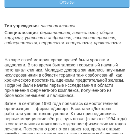
Отзывы
Тип учреждения
: частная клиника
Специализация
: дерматология, гинекология, общая
хирургия, урология и андрология, гастроэнтерология,
эндокринология, нефрология, венерология, проктология
На заре своей истории среди врачей были урологи и
андрологи. В это время был заложен серьезный научный
потенциал клиники. Молодые доктора занимались научными
исследованиями в области терапии таких заболеваний, как
хронического простатита, аденомы предстательной железы.
Тогда же были начаты первые исследования в области
применения ферментного комплекса, полученного из
биомассы женьшеня и палисциаса.
Затем, в сентябре 1993 года появилась самостоятельная
организация — фирма «Доктор». В составе «Доктора»
работали уже не только урологи. К ним присоединились
первые медицинские сёстры, чуть позже (в начале 1994 года)
в составе клиники появилось отделение физических методов
лечения. Постепенно рос поток пациентов, крепли старые