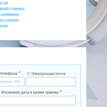
в топ
авной странице
е внимание»
на странице
жение
*
телефона:
Электронная почта:
*
Желаемая дата и время приема: