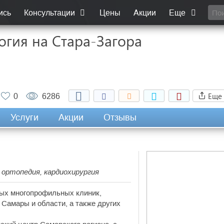
ись
Консультации
Цены
Акции
Еще
огия на Стара-Загора
Еще
0
6286
Услуги
Акции
Отзывы
 ортопедия, кардиохирургия
ных многопрофильных клиник,
Самары и области, а также других