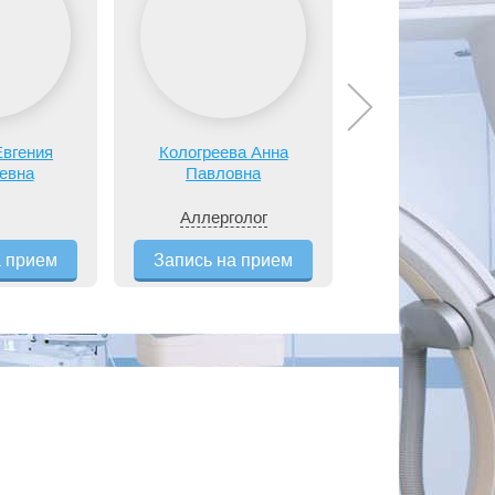
Евгения
Кологреева Анна
Нилов Алек
евна
Павловна
Иванови
Аллерголог
Невролог
а прием
Запись на прием
Запись на п