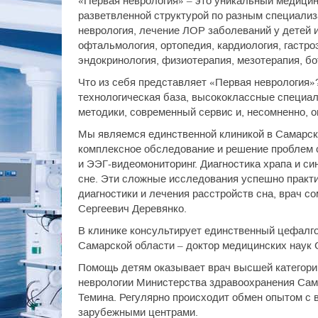
«Первая неврология» – это уникальный медицин
разветвленной структурой по разным специализ
неврология, лечение ЛОР заболеваний у детей и
офтальмология, ортопедия, кардиология, гастро
эндокринология, физиотерапия, мезотерапия, б
Что из себя представляет «Первая неврология»
технологическая база, высококлассные специал
методики, современный сервис и, несомненно, о
Мы являемся единственной клиникой в Самарск
комплексное обследование и решение проблем 
и ЭЭГ-видеомониторинг. Диагностика храпа и си
сне. Эти сложные исследования успешно практ
диагностики и лечения расстройств сна, врач с
Сергеевич Деревянко.
В клинике консультирует единственный цефалго
Самарской области – доктор медицинских наук
Помощь детям оказывает врач высшей категории
неврологии Министерства здравоохранения Са
Темина. Регулярно происходит обмен опытом с
зарубежными центрами.