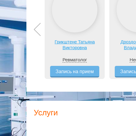
Грикштене Татьяна
Дроздо
Викторовна
Влад
Ревматолог
Не
Запись на прием
Запись
Услуги