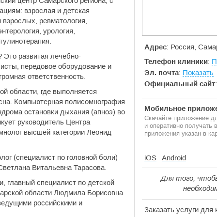
ский центр Самарского региона, с
ациям: взрослая и детская
 взрослых, ревматология,
энтерология, урология,
отулинотерапия.
Адрес
: Россия, Сама
? Это развитая лечебно-
Телефон клиники
:
П
исты, передовое оборудование и
Эл. почта
:
Показать
громная ответственность.
Официальный сайт
ой области, где выполняется
сна. Компьютерная полисомнография
Мобильное приложе
ндрома остановки дыхания (апноэ) во
Скачайте приложение дл
икует руководитель Центра
и оперативно получать
омнолог высшей категории Леонид
приложения указан в кар
лог (специалист по головной боли)
iOS
Android
 Светлана Витальевна Тарасова.
Для того, чтоб
, главный специалист по детской
необходи
марской области Людмила Борисовна
 ведущими российскими и
Заказать услуги для 