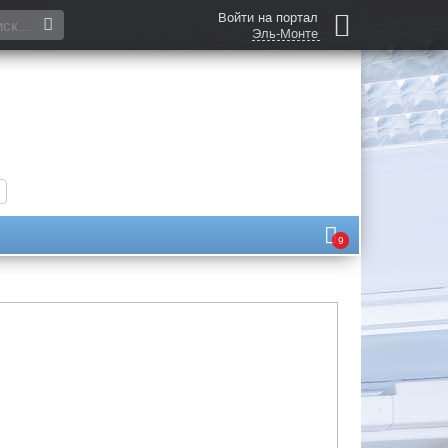
Войти на портал
Эль-Монте
9