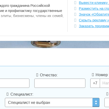
Вывести клинику 
аждого гражданина Российской
Разместить на гл
ние и профилактику государственные
Значок «Обратит
 элиты, бизнесмены, члены их семей,
Скрыть рекламу 
Заказать продви
видуальный подход к пациенту,
ической программы, учитывающей все
ицированный режим организации
ьная медицинская помощь,
ифицированный кадровый состав.
м здравии, но если вам
м услугам и с готовностью окажем
ом мировом уровне.
Номер 
Отчество:
+7
Специалист: