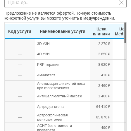
Предложение не является офертой. Точную стоимость
конкретной услуги вы можете уточнить в медучреждении.
Цена
Цена
Код услуги
Наименование услуги
клиники
Mediho
—
3D УЗИ
2 270 ₽
—
4D УЗИ
2 850 ₽
—
PRP терапия
8 620 ₽
—
Амниотест
410 ₽
Анемизация слизистой носа
—
2 460 ₽
при кровотечениях
—
Антицеллюлитный массаж
1 400 ₽
—
Артродез стопы
64 410 ₽
Артроскопическая
—
85 870 ₽
менискэктомия
АСИТ без стоимости
—
490 ₽
препарата