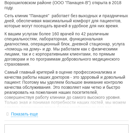
Ворошиловском районе (ООО "Панацея-В") открыта в 2018
году.
Сеть клиник "Панацея" работает без выходных и праздничных
дней, обеспечивая максимальный комфорт для пациентов,
которые могут посещать врачей в удобное для них время.
К вашим услугам более 160 врачей по 42 различным
специальностям, лабораторная, функциональная
диагностика, операционный блок, дневной стационар, услуга
«помощь на дому» и др. Мы работаем как с физическими
лицами, так и с корпоративными клиентами, по прямым
договорам и по программам добровольного медицинского
страхования.
Самый главный критерий в оценке профессионализма и
качества работы наших докторов - это здоровый и довольный
пациент. Поэтому мы уделяем большое внимание контролю
качества обслуживания. Это позволяет нам четко и быстро
реагировать на пожелания наших посетителей,
совершенствуя работу клиники до самого высокого уровня.
Только зная и понимая потребности наших гостей, мы можем
сделать посещение врача более комфортным для вас.
Показать еще
Обратившись к нам, вы почувствуете искренне
доброжелательное отношение и получите
квалифицированную медицинскую помощь. Если вы уже наш
клиент - спасибо вам за доверие. Надеемся, что сеть клиник