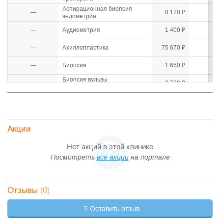
Аспирационная биопсия
—
8 170 ₽
эндометрия
—
Аудиометрия
1 400 ₽
—
Ахиллопластика
75 670 ₽
—
Биопсия
1 650 ₽
Биопсия вульвы
—
3 760 ₽
радиоволновым методом
—
Биоревитализация
8 410 ₽
—
Блокада анальной трещины
4 580 ₽
Акции
—
Блокада карпального канала
4 768 ₽
Нет акций в этой клинике
—
Блокада семенного канатика
2 640 ₽
Посмотреть
все акции
на портале
—
Бурсэктомия
32 870 ₽
Вазорезекция (стерилизация
(0)
Отзывы
—
36 300 ₽
у мужчин)
Вазотомия нижних носовых
—
10 210 ₽
Оставить отзыв
раковин