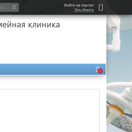
Войти на портал
Эль-Монте
мейная клиника
7