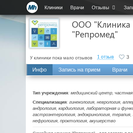
Клиники
Врачи
Отзывы
Зап
ООО "Клиника 
"Репромед"
1 отзыв
У клиники пока мало отзывов
3
Инфо
Запись на прием
Врачи
Тип учреждения
: медицинский центр, частная
Специализация
: гинекология, неврология, алл
андрология, кардиология, лабораторная и функ
гастроэнтерология, эндокринология, терапия, 
нефрология, проктология, акушерство