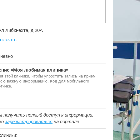
 ул Либкнехта, д 20А
оказать
:
—
дневно
ние «Моя любимая клиника»
я этой клиники, чтобы упростить запись на прием
 всю важную информацию. Код для мобильного
тинке.
ы получить полный доступ к информации,
мо
зарегистрироваться
на портале
клиники: