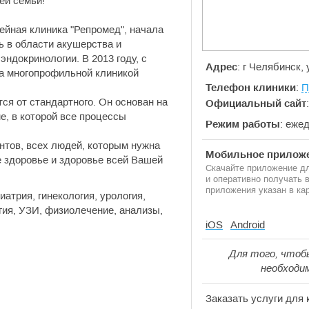
ей семьи!
йная клиника "Репромед", начала
ь в области акушерства и
 эндокринологии. В 2013 году, с
Адрес
: г Челябинск,
ла многопрофильной клиникой
Телефон клиники
:
П
ся от стандартного. Он основан на
Официальный сайт
е, в которой все процессы
Режим работы
: еже
нтов, всех людей, которым нужна
Мобильное приложе
 здоровье и здоровье всей Вашей
Скачайте приложение дл
и оперативно получать
приложения указан в кар
рия, гинекология, урология,
огия, УЗИ, физиолечение, анализы,
iOS
Android
Для того, чтоб
необходи
Заказать услуги для 