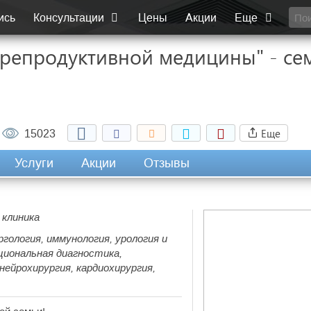
ись
Консультации
Цены
Акции
Еще
репродуктивной медицины" - се
Еще
15023
Услуги
Акции
Отзывы
 клиника
ергология, иммунология, урология и
циональная диагностика,
нейрохирургия, кардиохирургия,