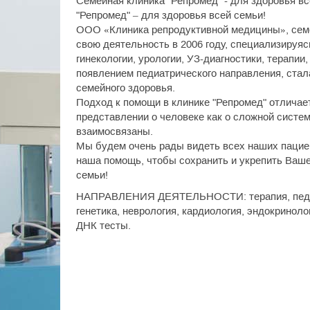
Семейная клиника "Репромед" - для здоровья вс
"Репромед" – для здоровья всей семьи!
ООО «Клиника репродуктивной медицины», семе
свою деятельность в 2006 году, специализируяс
гинекологии, урологии, УЗ-диагностики, терапии,
появлением педиатрического направления, ста
семейного здоровья.
Подход к помощи в клинике "Репромед" отличает
представлении о человеке как о сложной систем
взаимосвязаны.
Мы будем очень рады видеть всех наших пацие
наша помощь, чтобы сохранить и укрепить Ваше
семьи!
НАПРАВЛЕНИЯ ДЕЯТЕЛЬНОСТИ: терапия, педиат
генетика, неврология, кардиология, эндокринол
ДНК тесты.