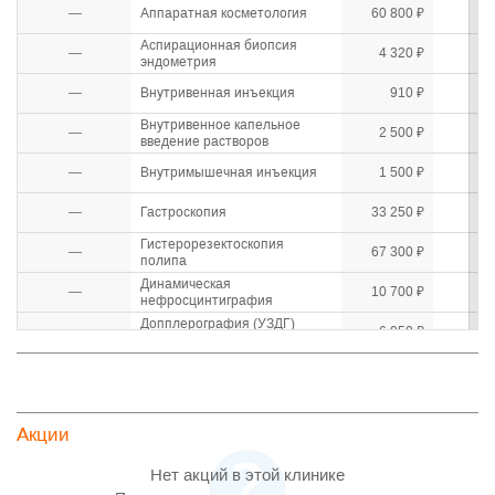
—
Аппаратная косметология
60 800 ₽
Аспирационная биопсия
—
4 320 ₽
эндометрия
—
Внутривенная инъекция
910 ₽
Внутривенное капельное
—
2 500 ₽
введение растворов
—
Внутримышечная инъекция
1 500 ₽
—
Гастроскопия
33 250 ₽
Гистерорезектоскопия
—
67 300 ₽
полипа
Динамическая
—
10 700 ₽
нефросцинтиграфия
Допплерография (УЗДГ)
—
6 050 ₽
артерий верхних конечностей
Допплерография (УЗДГ)
—
7 450 ₽
артерий нижних конечностей
Допплерография (УЗДГ) вен
—
6 150 ₽
верхних конечностей
Акции
Допплерография (УЗДГ) вен
—
7 500 ₽
нижних конечностей
Нет акций в этой клинике
Дуплексное сканирование
—
5 610 ₽