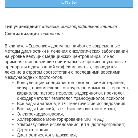
Отзывы
Тип учреждения
: клиника, многопрофильная клиника
Специализация
: онкология
В клинике «Евроонко» доступны наиболее современные
методы диагностики и лечения онкологических заболеваний
на уровне ведущих медицинских центров мира. У нас
применяются новейшие оригинальные противоопухолевые
препараты с доказанной эффективностью, проводится
лечение в строгом соответствии с последними версиями
международных протоколов.
Консультации специалистов: онколог, химиотерапевт,
хирург, онкогинеколог, онкоуролог, маммолог, терапевт,
кардиолог, гастроэнтеролог, эндокринолог, проктолог,
онкодерматолог, гематолог, трансфузиолог, психолог;
Все виды анализов, в т.ч. генетические исследования;
Все виды биопсий, в т.ч. биопсия костного мозга;
Электрокардиография;
Холтеровское мониторирование ЭКГ и АД;
Ультразвуковые исследования, в т.ч. доплерография;
Дерматоскопия;
Диагностическая эндоскопия;