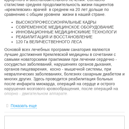
статистике средняя продолжительность жизни пациентов
«кремлевских» врачей в среднем на 20 лет дольше по
сравнению с общим уровнем жизни в нашей стране.
ВЫСОКОПРОФЕССИОНРАЛЬНЫЕ КАДРЫ
СОВРЕМЕННОЕ МЕДИЦИНСКОЕ ОБОРУДОВАНИЕ
ИННОВАЦИОННЫЕ МЕДИЦИНСКИКИЕ ТЕХНОЛОГИ
РЕАБИЛИТАЦИЯ И ВОССТАНОВЛЕНИЕ
120 Га ВЕЛИЧЕСТВЕННОГО ЛЕСА
Основой всех лечебных программ санатория являются
лучшие достижения Кремлевской медицины в сочетании с
самыми новаторскими практиками при лечении сердечно -
сосудистых заболеваний, нарушениях органов дыхания,
органов пищеварения, косно - мышечной системы, при
невралгических заболеваниях, болезнях сахарным диабетом и
многих других. Здесь проводится реабилитация больных
после инфаркта миокарда, операций на сердце и острого
нарушения мозгового кровообращения, после операций на
опорно - двигательном аппарате.
Санаторий «Подмосковье» продолжает динамично
Показать еще
развиваться, совершенствовать клиническую и материально -
техническую базу, внедряя самые современные и новейшие
методы реабилитации, восстановления здоровья. Располагает
самым современным многопрофильным
диагностическим и
лечебным комплексом.
Для каждого пациента составляется