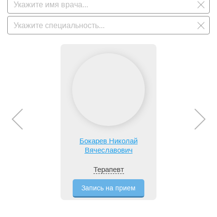
Подводное горизонтальное вытяжение позвоночника.
С целью поддержания и восстановления защитных функций
организма врачами санатория разработаны уникальные
оздоровительные программы и методики, направленные на
минимизацию вредного воздействия напряженной работы,
переутомления, стрессов, неблагоприятной экологии города.
Комплексное очищение организма от токсинов и шлаков
на клеточно- организменном уровне- по программе
«Очищение»
Программа снижения веса и коррекции фигуры
«Афродита»;
Урологическая реабилитационно - восстановительная
программа для мужчин;
Бокарев Николай
Криотерапия, с использованием установки «Crio space»-
Вячеславович
является прекрасной омолаживающей процедурой,
стимулирует иммунную и эндокринную систему,
Терапевт
способствует уменьшению излишней массы тела,
улучшение состояния кожного покрова, помогает
восстановить регенеративные и репродуктивные
Запись на прием
функции.
СПА - комплекс (СПА - хамам, СПА- капсула, арома -
аэроионотерапия, финская сауна, русская баня,