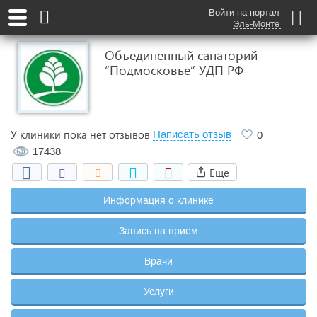
Войти на портал
Эль-Монте
Объединенный санаторий
“Подмосковье” УДП РФ
У клиники пока нет отзывов
Написать отзыв
0
17438
Еще
Информация о клинике
Запись на прием
Врачи
Услуги