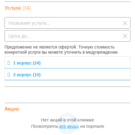
солярий, косметический и массажный кабинеты).
(34)
Гидрокомплекс санатория, включающий
Услуги
термоаромотерапию, хлоридно- натриевые,
скипидарные, «сухие» углекислые ,радоновые,
минеральные и другие ванны, души (циркулярный,
веерный, душ «Шарко»)
Азонотерапия.
Спелеотерапия.
Сухие углекислые ванны.
Предложение не является офертой. Точную стоимость
Метод гиперболический оскигенации - Барокамера.
конкретной услуги вы можете уточнить в медучреждении.
Бассейны, тренажерный зал, спортивный комплекс.
После посещения санатория «Подмосковье»
1 корпус (24)
Вы будите готовы к новым свершениям!
2 корпус (10)
Акции
Нет акций в этой клинике
Посмотреть
все акции
на портале