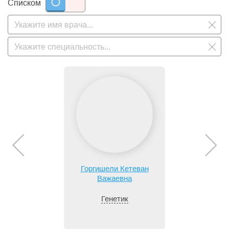
Списком
Горгишели Кетеван
Важаевна
Генетик