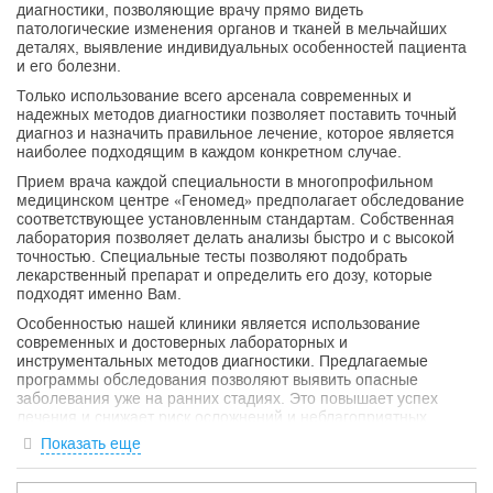
диагностики, позволяющие врачу прямо видеть
патологические изменения органов и тканей в мельчайших
деталях, выявление индивидуальных особенностей пациента
и его болезни.
Только использование всего арсенала современных и
надежных методов диагностики позволяет поставить точный
диагноз и назначить правильное лечение, которое является
наиболее подходящим в каждом конкретном случае.
Прием врача каждой специальности в многопрофильном
медицинском центре «Геномед» предполагает обследование
соответствующее установленным стандартам. Собственная
лаборатория позволяет делать анализы быстро и с высокой
точностью. Специальные тесты позволяют подобрать
лекарственный препарат и определить его дозу, которые
подходят именно Вам.
Особенностью нашей клиники является использование
современных и достоверных лабораторных и
инструментальных методов диагностики. Предлагаемые
программы обследования позволяют выявить опасные
заболевания уже на ранних стадиях. Это повышает успех
лечения и снижает риск осложнений и неблагоприятных
последствий.
Показать еще
На нашем сайте www.genomed.ru вы можете получить
квалифицированную online консультацию специалистов. Здесь