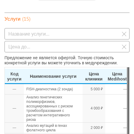
(15)
Услуги
Предложение не является офертой. Точную стоимость
конкретной услуги вы можете уточнить в медучреждении.
Код
Цена
Цена
Наименование услуги
услуги
клиники
Medihost
—
FISH-диагностика (2 зонда)
5 000 ₽
—
Анализ генетических
полиморфизмов,
ассоциированных с риском
—
4 000 ₽
—
тромбообразования с
расчетом интегративного
риска
Анализ мутаций в генах
—
2 000 ₽
—
фолатного цикла