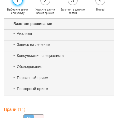
1
2
3
4
Выберите врача
Укажите дату и
Заполните данные
Готово!
или услугу
время приема
заявки
Базовое расписание
• Анализы
• Запись на лечение
• Консультация специалиста
• Обследование
• Первичный прием
• Повторный прием
(11)
Врачи