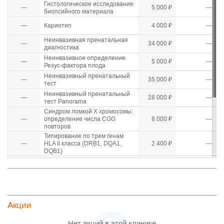
Гистологическое исследование
—
5 000 ₽
—
биопсийного материала
—
Кариотип
4 000 ₽
—
Неинвазивная пренатальная
—
34 000 ₽
—
диагностика
Неинвазивное определение
—
5 000 ₽
—
Резус-фактора плода
Неинвазивный пренатальный
—
35 000 ₽
—
тест
Неинвазивный пренатальный
—
28 000 ₽
—
тест Panorama
Синдром ломкой Х хромосомы:
—
определение числа CGG
8 000 ₽
—
повторов
Типирование по трем генам
—
HLA II класса (DRB1, DQA1,
2 400 ₽
—
DQB1)
Универсальный генетический
—
19 500 ₽
—
тест
—
Установление отцовства
12 800 ₽
—
Фолликулометрия (мониторинг
—
2 500 ₽
—
Акции
созревания фолликула)
Хромосомный
—
микроматричный анализ,
15 000 ₽
—
Нет акций в этой клинике