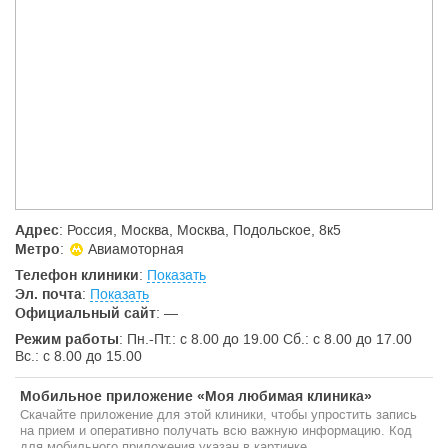
вы также найдёте информационные материалы о
современных достижениях медицинской науки. Наша задача
предоставить посетителям полную и максимально точную
информацию о наиболее распространенных заболеваниях,
методах их диагностики и лечения.
Адрес
: Россия, Москва, Москва, Подольское, 8к5
Метро
:
Авиамоторная
Телефон клиники
:
Показать
Эл. почта
:
Показать
Официальный сайт
:
—
Режим работы
: Пн.-Пт.: с 8.00 до 19.00 Сб.: с 8.00 до 17.00
Вс.: с 8.00 до 15.00
Мобильное приложение «Моя любимая клиника»
Скачайте приложение для этой клиники, чтобы упростить запись
на прием и оперативно получать всю важную информацию. Код
для мобильного приложения указан в картинке.