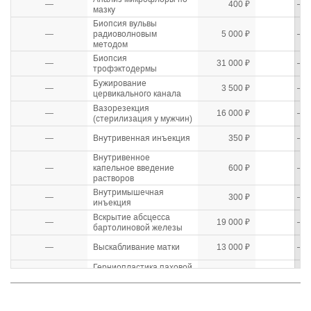
—
400 ₽
—
мазку
Биопсия вульвы
—
радиоволновым
5 000 ₽
—
методом
Биопсия
—
31 000 ₽
—
трофэктодермы
Бужирование
—
3 500 ₽
—
цервикального канала
Вазорезекция
—
16 000 ₽
—
(стерилизация у мужчин)
—
Внутривенная инъекция
350 ₽
—
Внутривенное
—
капельное введение
600 ₽
—
растворов
Внутримышечная
—
300 ₽
—
инъекция
Вскрытие абсцесса
—
19 000 ₽
—
бартолиновой железы
—
Выскабливание матки
13 000 ₽
—
Герниопластика паховой
—
56 000 ₽
—
грыжи
Герниопластика
—
26 000 ₽
—
пупочной грыжи