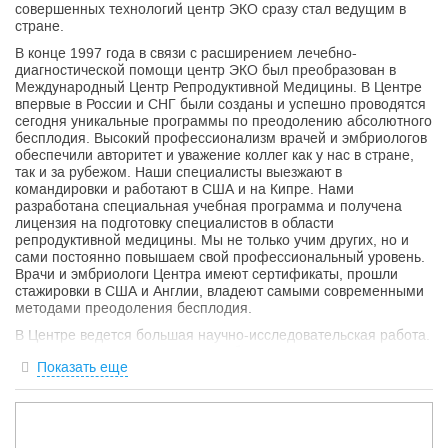
совершенных технологий центр ЭКО сразу стал ведущим в
стране.
В конце 1997 года в связи с расширением лечебно-
диагностической помощи центр ЭКО был преобразован в
Международный Центр Репродуктивной Медицины. В Центре
впервые в России и СНГ были созданы и успешно проводятся
сегодня уникальные программы по преодолению абсолютного
бесплодия. Высокий профессионализм врачей и эмбриологов
обеспечили авторитет и уважение коллег как у нас в стране,
так и за рубежом. Наши специалисты выезжают в
командировки и работают в США и на Кипре. Нами
разработана специальная учебная программа и получена
лицензия на подготовку специалистов в области
репродуктивной медицины. Мы не только учим других, но и
сами постоянно повышаем свой профессиональный уровень.
Врачи и эмбриологи Центра имеют сертификаты, прошли
стажировки в США и Англии, владеют самыми современными
методами преодоления бесплодия.
В Центре ведется большая научно-исследовательская работа.
Наши специалисты регулярно публикуют статьи, посвященные
Показать еще
проблеме бесплодия, принимают активное участие в
российских и международных симпозиумах, съездах и
конференциях, являются членами Российской Ассоциации
Репродукции Человека и Европейского общества репродукции
человека и эмбриологии. Вежливость, доброжелательность,