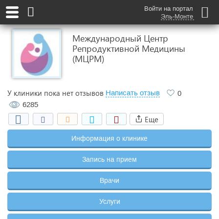
Войти на портал
Эль-Монте
Международный Центр
Репродуктивной Медицины
(МЦРМ)
У клиники пока нет отзывов
Написать отзыв
0
6285
Еще
Информация о клинике
Запись на прием
Врачи
Услуги