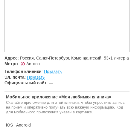
стремление понять и помочь – это то, что составляет основу
отношений всего персонала МЦРМ к пациентам и их
родственникам. В Центре существует система внутреннего и
внешнего контроля качества лечебной работы. МЦРМ входит в
национальный и международный Регистр центров ВРТ. Мы
подаем отчеты о результатах нашей работы в эти
авторитетные организации и несем ответственность за их
корректность. МЦРМ первым в Санкт-Петербурге был признан
Комиссией по лицензированию и аккредитации
Центром
высшей профессиональной категории
.
Адрес
: Россия, Санкт-Петербург, Комендантский, 53к1 литер а
Метро
:
Автово
Телефон клиники
:
Показать
Эл. почта
:
Показать
Официальный сайт
:
—
Мобильное приложение «Моя любимая клиника»
Скачайте приложение для этой клиники, чтобы упростить запись
на прием и оперативно получать всю важную информацию. Код
для мобильного приложения указан в картинке.
iOS
Android