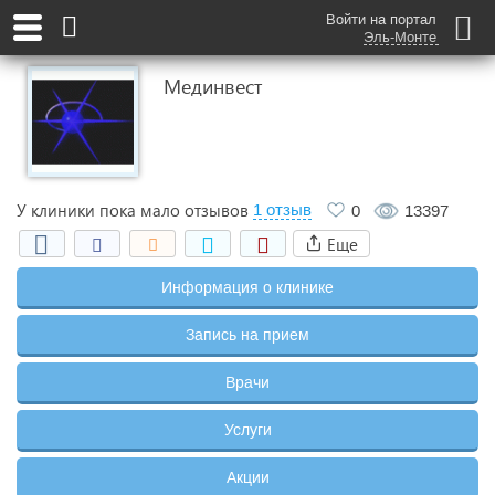
Войти на портал
Эль-Монте
Мединвест
У клиники пока мало отзывов
1 отзыв
0
13397
Еще
Информация о клинике
Запись на прием
Врачи
Услуги
Акции