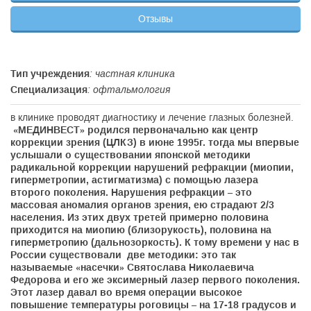
Отзывы
Тип учреждения
: частная клиника
Специализация
: офтальмология
в клинике проводят диагностику и лечение глазных болезней.
«МЕДИНВЕСТ» родился первоначально как центр
коррекции зрения (ЦЛКЗ) в июне 1995г. тогда мы впервые
услышали о существовании японской методики
радикальной коррекции нарушений рефракции (миопии,
гиперметропии, астигматизма) с помощью лазера
второго поколения. Нарушения рефракции – это
массовая аномалия органов зрения, ею страдают 2/3
населения. Из этих двух третей примерно половина
приходится на миопию (близорукость), половина на
гиперметропию (дальнозоркость). К тому времени у нас в
России существовали две методики: это так
называемые «насечки» Святослава Николаевича
Федорова и его же эксимерный лазер первого поколения.
Этот лазер давал во время операции высокое
повышение температуры роговицы – на 17-18 градусов и