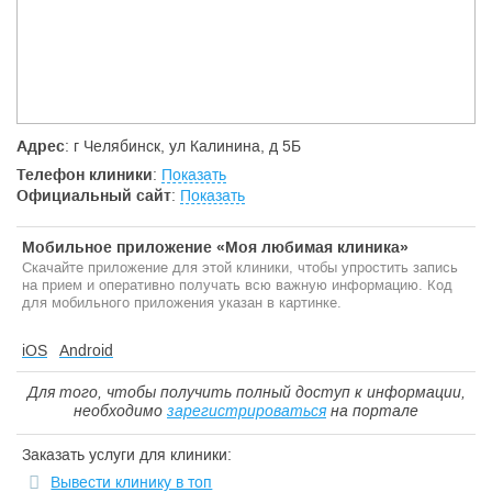
собственными глазами убедились в том, что методика
щадящая, практически не дает осложнений. Ко времени
нашего приезда, там было уже проведено 1,5 тысячи
операций с прекрасными результатами.
Адрес
: г Челябинск, ул Калинина, д 5Б
Телефон клиники
:
Показать
Официальный сайт
:
Показать
Мобильное приложение «Моя любимая клиника»
Скачайте приложение для этой клиники, чтобы упростить запись
на прием и оперативно получать всю важную информацию. Код
для мобильного приложения указан в картинке.
iOS
Android
Для того, чтобы получить полный доступ к информации,
необходимо
зарегистрироваться
на портале
Заказать услуги для клиники:
Вывести клинику в топ