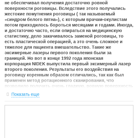
не обеспечивал получения достаточно ровной
поверхности роговицы. Вследствие этого получались
жестокие помутнения роговицы ( так называемый
«синдром белого пятна»), с которым врачам-окулистам
потом приходилось бороться месяцами и годами. Иногда,
и достаточно часто, если опираться на медицинскую
статистику, дело закачивалось заменой роговицы, то
есть пластической операцией, а это очень сложное и
тяжелое для пациента вмешательство. Такие же
эксимерные лазеры первого поколения были за
границей. Но вот в конце 1992 года японская
корпорация
NIDEK
выпустила первый эксимерный лазер
второго поколения. Результаты его воздействия на
роговицу коренным образом отличались, так как был
применен метод ротационного сканирования, что
позволило получить очень гладкую, ровную поверхность
роговицы, а также переходной зоны с обработанной
Показать еще
поверхности на необработанную. Температура в зоне
воздействия поднималась на 4-5 градусов. Заживление
роговицы происходило в течении 24-48 часов, и
осложнений практически не было. Незначительные
помутнения легко излечивались консервативным путем,
то есть закапыванием капель в глаз. С технологией и
методикой японской фирмы
NIDEK
мы со своими
окулистами ознакомились в Чехии, в городе Брно. Мы