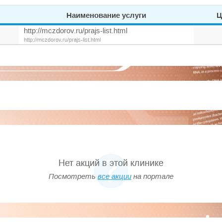
Наименование услуги
Ц
http://mczdorov.ru/prajs-list.html
http://mczdorov.ru/prajs-list.html
Нет акций в этой клинике
Посмотреть
все акции
на портале