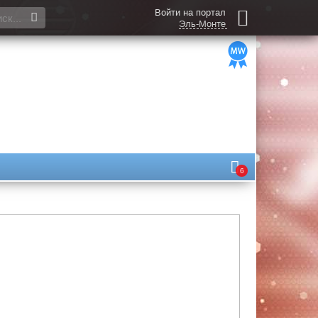
Войти на портал
Эль-Монте
6