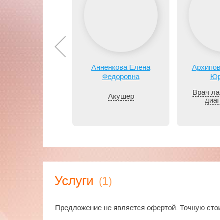
Анненкова Елена
Архипов
Федоровна
Юр
Врач ла
Акушер
диаг
(1)
Услуги
Предложение не является офертой. Точную стои