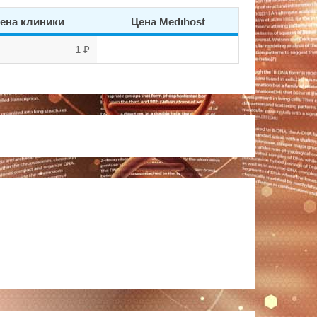
ена клиники
Цена Medihost
1 ₽
—