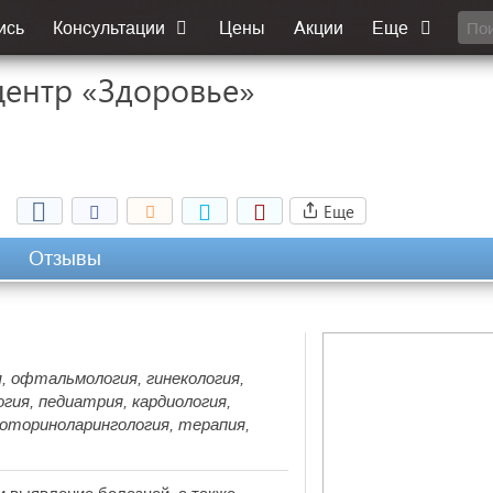
ись
Консультации
Цены
Акции
Еще
ентр «Здоровье»
Еще
Отзывы
, офтальмология, гинекология,
огия, педиатрия, кардиология,
оториноларингология, терапия,