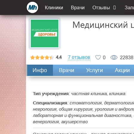
Клиники
Врачи
Отзывы
Зап
Медицинский ц
4.4
7 отзывов
0
22838
Инфо
Врачи
Услуги
Акции
Тип учреждения
: частная клиника, клиника
Специализация
: стоматология, дерматология
неврология, общая хирургия, урология и андрол
лабораторная и функциональная диагностика, 
венерология, акушерство