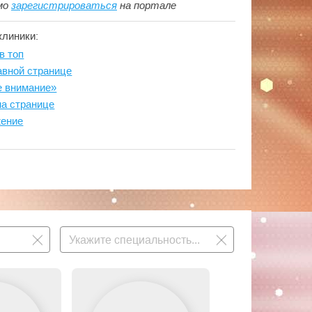
мо
зарегистрироваться
на портале
клиники:
в топ
авной странице
е внимание»
на странице
жение