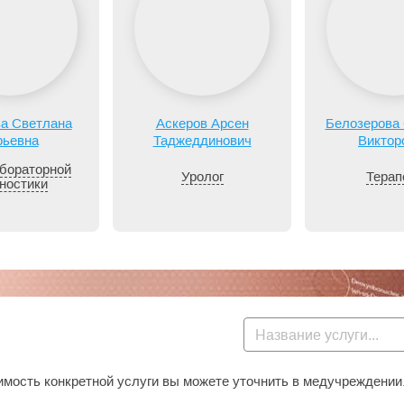
а Светлана
Аскеров Арсен
Белозерова
ьевна
Таджеддинович
Виктор
бораторной
Уролог
Терап
ностики
мость конкретной услуги вы можете уточнить в медучреждении