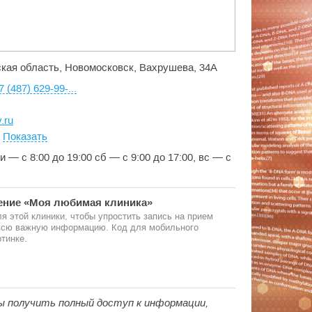
ская область, Новомосковск, Вахрушева, 34А
7 (487) 629-99-...
.ru
:
Показать
и — с 8:00 до 19:00 сб — с 9:00 до 17:00, вс — с
ние «Моя любимая клиника»
я этой клиники, чтобы упростить запись на прием
 всю важную информацию. Код для мобильного
тинке.
ы получить полный доступ к информации,