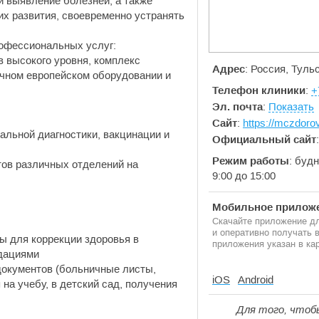
и выявление болезней, а также
их развития, своевременно устранять
офессиональных услуг:
 высокого уровня, комплекс
Адрес
: Россия, Туль
чном европейском оборудовании и
Телефон клиники
:
+
Эл. почта
:
Показать
Сайт
:
https://mczdorov
альной диагностики, вакцинации и
Официальный сайт
Режим работы
: будн
ов различных отделений на
9:00 до 15:00
Мобильное приложе
Скачайте приложение дл
и оперативно получать
 для коррекции здоровья в
приложения указан в кар
дациями
окументов (больничные листы,
iOS
Android
 на учебу, в детский сад, получения
Для того, чтоб