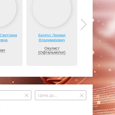
 Светлана
Белоус Леонид
Беляева Тат
овна
Владимирович
Александро
Окулист
евт
Акушер
(Офтальмолог)
.