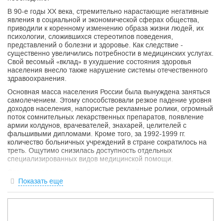
В 90-е годы XX века, стремительно нарастающие негативные
явления в социальной и экономической сферах общества,
приводили к коренному изменению образа жизни людей, их
психологии, сложившихся стереотипов поведения,
представлений о болезни и здоровье. Как следствие -
существенно увеличились потребности в медицинских услугах.
Свой весомый «вклад» в ухудшение состояния здоровья
населения внесло также нарушение системы отечественного
здравоохранения.
Основная масса населения России была вынуждена заняться
самолечением. Этому способствовали резкое падение уровня
доходов населения, напористые рекламные ролики, огромный
поток сомнительных лекарственных препаратов, появление
армии колдунов, врачевателей, знахарей, целителей с
фальшивыми дипломами. Кроме того, за 1992-1999 гг.
количество больничных учреждений в стране сократилось на
треть. Ощутимо снизилась доступность отдельных
специализированных видов медицинской помощи.
Сложившаяся ситуация была очевидной прежде всего для
профессиональных врачей. Очень важно было не ошибиться в
Показать еще
выборе хорошего специалиста, которому можно было
доверить
самое ценное, что мы имеем - своё здоровье.
Нам стало очевидно, что, только объединив специалистов в
команду, мы сможем без опасения оказывать медицинскую