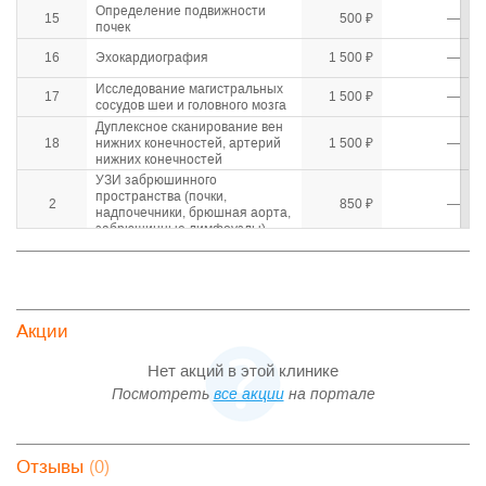
Определение подвижности
15
500 ₽
—
почек
16
Эхокардиография
1 500 ₽
—
Исследование магистральных
17
1 500 ₽
—
сосудов шеи и головного мозга
Дуплексное сканирование вен
18
нижних конечностей, артерий
1 500 ₽
—
нижних конечностей
УЗИ забрюшинного
пространства (почки,
2
850 ₽
—
надпочечники, брюшная аорта,
забрюшинные лимфоузлы)
Дуплексное сканирование вен
20
верхних конечностей, артерий
1 500 ₽
—
верхних конечностей
УЗИ молочных желез и
3
750 ₽
—
региональных лимфоузлов
Акции
4
УЗИ почек
600 ₽
—
Нет акций в этой клинике
УЗИ органов малого таза
5
1 000 ₽
—
Посмотреть
все акции
на портале
(трансабдоминально)
УЗИ простаты, мочевого
6
пузыря, семенных пузырьков
1 000 ₽
—
абдоминальным датчиком
(0)
Отзывы
7
Определение остаточной мочи
300 ₽
—