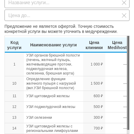
Предложение не является офертой. Точную стоимость
конкретной услуги вы можете уточнить в медучреждении.
Код
Цена
Цена
Наименование услуги
услуги
клиники
Medihost
УЗИ органов брюшной полости
(печень, желчный пузырь,
1
желчевыводящие протоки,
1 000 ₽
—
поджелудочная железа,
селезенка, брюшная аорта)
Определение функции
10
желчного пузыря с нагрузкой
1 500 ₽
—
(вкл.УЗИ брюшной полости)
11
УЗИ щитовидной железы
600 ₽
—
12
УЗИ поджелудочной железы
500 ₽
—
13
УЗИ селезенки
300 ₽
—
УЗИ щитовидной железы с
14
700 ₽
—
региональными лимфоузлами