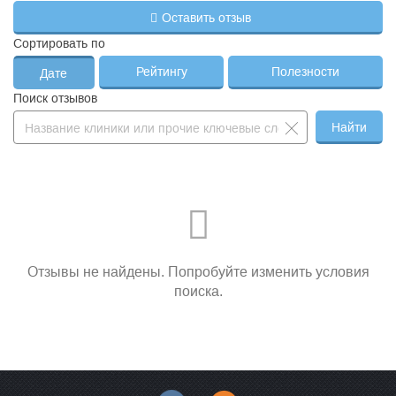
Оставить отзыв
8
УЗИ органов мошонки
600 ₽
—
Сортировать по
УЗИ мягких тканей - 1 позиция
(послеоперационные рубцы,
Рейтингу
Полезности
Дате
грыжи, фиброзы, атеромы,
9
800 ₽
—
исследование поверхностной
Поиск отзывов
структуры, разрыв мышц,
гематомы и др.)
Найти
Отзывы не найдены. Попробуйте изменить условия
поиска.