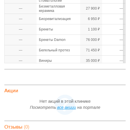
стоматологии
Безметалловая
—
27 900 ₽
—
керамика
—
Биоревитализация
6 950 ₽
—
—
Брекеты
1 100 ₽
—
—
Брекеты Damon
76 000 ₽
—
—
Бюгельный протез
71 450 ₽
—
—
Виниры
35 000 ₽
—
Восковое
—
2 600 ₽
—
моделирование зуба
Восстановление культи
—
4 400 ₽
—
зуба под коронку
Акции
Восстановление эмали
—
6 950 ₽
—
зубов
Нет акций в этой клинике
—
Временная коронка
6 550 ₽
—
Посмотреть
все акции
на портале
—
Временная пломба
380 ₽
—
Вскрытие
—
(0)
пародонтального
1 100 ₽
—
Отзывы
абсцесса