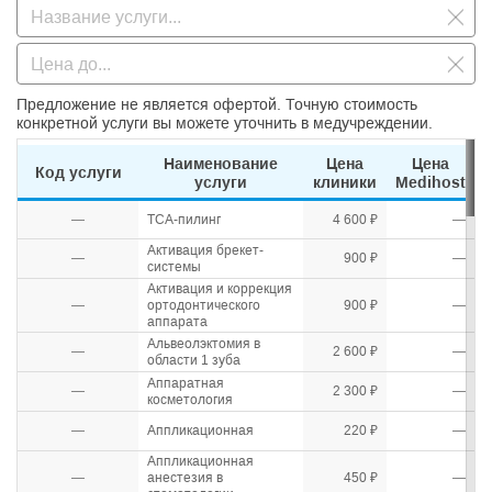
Предложение не является офертой. Точную стоимость
конкретной услуги вы можете уточнить в медучреждении.
Наименование
Цена
Цена
Код услуги
услуги
клиники
Medihost
—
TCA-пилинг
4 600 ₽
—
Активация брекет-
—
900 ₽
—
системы
Активация и коррекция
—
ортодонтического
900 ₽
—
аппарата
Альвеолэктомия в
—
2 600 ₽
—
области 1 зуба
Аппаратная
—
2 300 ₽
—
косметология
—
Аппликационная
220 ₽
—
Аппликационная
—
анестезия в
450 ₽
—