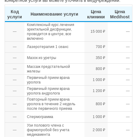
конкретной услуги вы можете уточнить в медучреждении.
Код
Цена
Цена
Наименование услуги
услуги
клиники
Medihost
Комплексный курс лечения
эректильной дисфункции,
—
15 000 ₽
—
проводится в центре, все
включено
—
Лазеротерапия 1 сеанс
700 ₽
—
—
Мазок из уретры
350 ₽
—
Массаж предстательной
—
800 ₽
—
железы
Первичный прием врача
—
1 000 ₽
—
уролога
Первичный прием врача
—
1 200 ₽
—
уролога андролога
Повторный прием врача
—
уролога в течение 2 недель
800 ₽
—
после первичного приема
—
Спермограмма
1 000 ₽
—
Узи полового члена с
—
фармопробой без учета
2 000 ₽
—
медикамента