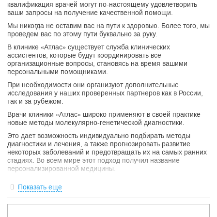
квалификация врачей могут по-настоящему удовлетворить
ваши запросы на получение качественной помощи.
Мы никогда не оставим вас на пути к здоровью. Более того, мы
проведем вас по этому пути буквально за руку.
В клинике «Атлас» существует служба клинических
ассистентов, которые будут координировать все
организационные вопросы, становясь на время вашими
персональными помощниками.
При необходимости они организуют дополнительные
исследования у наших проверенных партнеров как в России,
так и за рубежом.
Врачи клиники «Атлас» широко применяют в своей практике
новые методы молекулярно-генетической диагностики.
Это дает возможность индивидуально подбирать методы
диагностики и лечения, а также прогнозировать развитие
некоторых заболеваний и предотвращать их на самых ранних
стадиях. Во всем мире этот подход получил название
персонализированной медицины.
Мы сотрудничаем с ведущими учеными из российских и
Показать еще
зарубежных институтов, работающими на стыке
фундаментальной науки и практической медицины. Это
позволяет нам использовать только проверенные способы
лечения, применяя в своей практике новейшие разработки.