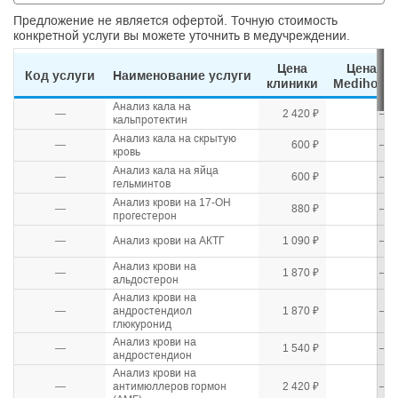
Предложение не является офертой. Точную стоимость
конкретной услуги вы можете уточнить в медучреждении.
Цена
Цена
Код услуги
Наименование услуги
клиники
Medihost
Анализ кала на
—
2 420 ₽
—
кальпротектин
Анализ кала на скрытую
—
600 ₽
—
кровь
Анализ кала на яйца
—
600 ₽
—
гельминтов
Анализ крови на 17-ОН
—
880 ₽
—
прогестерон
—
Анализ крови на АКТГ
1 090 ₽
—
Анализ крови на
—
1 870 ₽
—
альдостерон
Анализ крови на
—
андростендиол
1 870 ₽
—
глюкуронид
Анализ крови на
—
1 540 ₽
—
андростендион
Анализ крови на
—
антимюллеров гормон
2 420 ₽
—