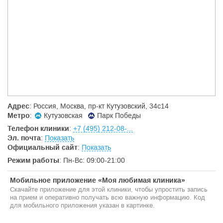
Не секрет, что атмосфера и положительный эмоциональный
настрой являются очень важным фактором выздоровления.
Мы специально позаботились о том, чтобы интерьер наших
помещений не напоминал о больнице. Мы всегда предложим
вам ароматный чай или кофе.
Адрес
: Россия, Москва, пр-кт Кутузовский, 34с14
Метро
:
Кутузовская
Парк Победы
Телефон клиники
:
+7 (495) 212-08-...
Эл. почта
:
Показать
Официальный сайт
:
Показать
Режим работы
: Пн-Вс: 09:00-21:00
Мобильное приложение «Моя любимая клиника»
Скачайте приложение для этой клиники, чтобы упростить запись
на прием и оперативно получать всю важную информацию. Код
для мобильного приложения указан в картинке.