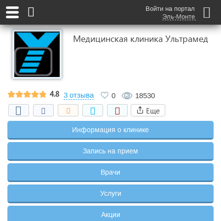
Войти на портал
Эль-Монте
Медицинская клиника Ультрамед
4.8
3 отзыва
0
18530
Еще
Информация о клинике
Запись на прием
Врачи
Услуги
Акции