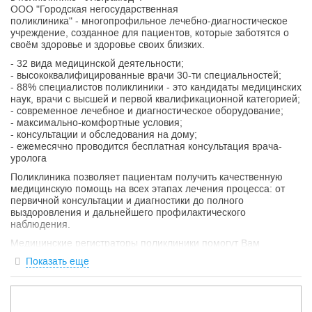
ООО "Городская негосударственная
поликлиника" - многопрофильное лечебно-диагностическое
учреждение, созданное для пациентов, которые заботятся о
своём здоровье и здоровье своих близких.
- 32 вида медицинской деятельности;
- высококвалифицированные врачи 30-ти специальностей;
- 88% специалистов поликлиники - это кандидаты медицинских
наук, врачи с высшей и первой квалификационной категорией;
- современное лечебное и диагностическое оборудование;
- максимально-комфортные условия;
- консультации и обследования на дому;
- ежемесячно проводится бесплатная консультация врача-
уролога
Поликлиника позволяет пациентам получить качественную
медицинскую помощь на всех этапах лечения процесса: от
первичной консультации и диагностики до полного
выздоровления и дальнейшего профилактического
наблюдения.
Медицинские регистраторы поликлиники помогут Вам
записаться на приём к врачу любой специальности в удобное
Показать еще
для Вас время, а также совместить визит к нескольким
специалистам в один день.