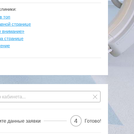
клиники:
в топ
авной странице
е внимание»
на странице
жение
4
ите данные заявки
Готово!