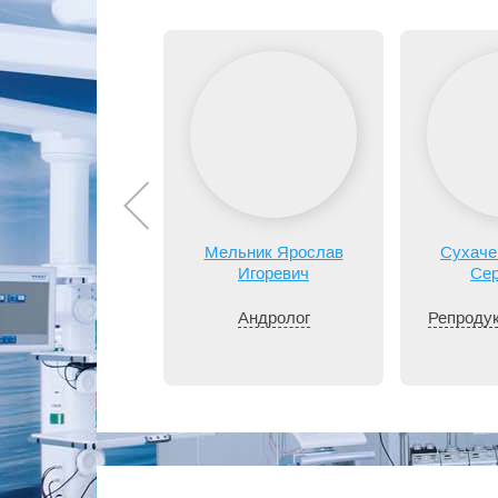
Мельник Ярослав
Сухаче
Игоревич
Сер
Андролог
Репродук