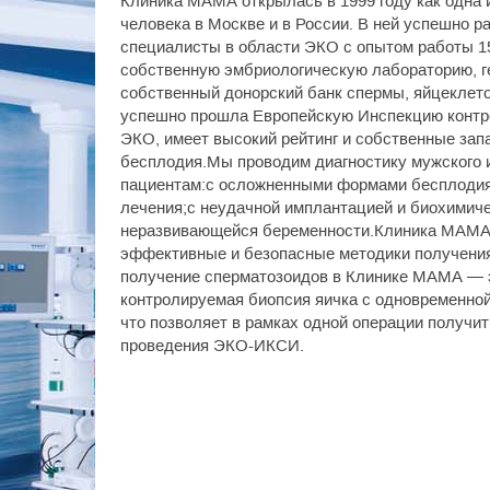
Клиника МАМА открылась в 1999 году как одна 
человека в Москве и в России. В ней успешно 
специалисты в области ЭКО с опытом работы 15
собственную эмбриологическую лабораторию, ге
собственный донорский банк спермы, яйцеклет
успешно прошла Европейскую Инспекцию контр
ЭКО, имеет высокий рейтинг и собственные зап
бесплодия.Мы проводим диагностику мужского и
пациентам:с осложненными формами бесплоди
лечения;с неудачной имплантацией и биохимич
неразвивающейся беременности.Клиника МАМА
эффективные и безопасные методики получения
получение сперматозоидов в Клинике МАМА — э
контролируемая биопсия яичка с одновременной
что позволяет в рамках одной операции получи
проведения ЭКО-ИКСИ.