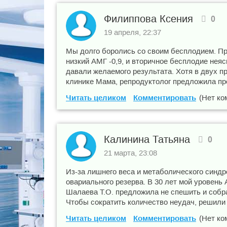
Филиппова Ксения
0
19 апреля, 22:37
Мы долго боролись со своим бесплодием. Про
низкий АМГ -0,9, и вторичное бесплодие нея
давали желаемого результата. Хотя в двух п
клинике Мама, репродуктолог предложила про
Читать целиком
Комментировать
(Нет ко
Калинина Татьяна
0
21 марта, 23:08
Из-за лишнего веса и метаболического синд
овариального резерва. В 30 лет мой уровень 
Шалаева Т.О. предложила не спешить и собра
Чтобы сократить количество неудач, решили с
Читать целиком
Комментировать
(Нет ко