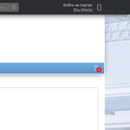
Войти на портал
Эль-Монте
6