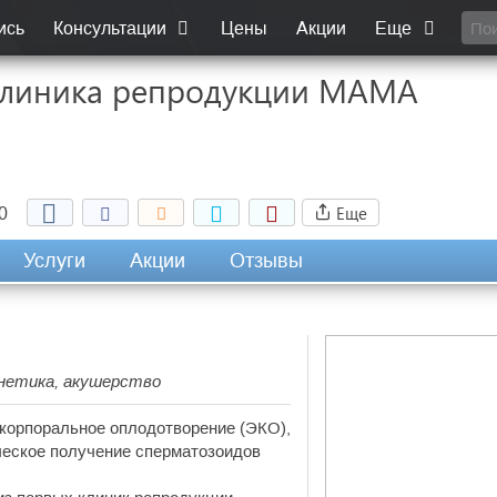
ись
Консультации
Цены
Акции
Еще
клиника репродукции МАМА
Еще
0
Услуги
Акции
Отзывы
генетика, акушерство
акорпоральное оплодотворение (ЭКО),
ческое получение сперматозоидов