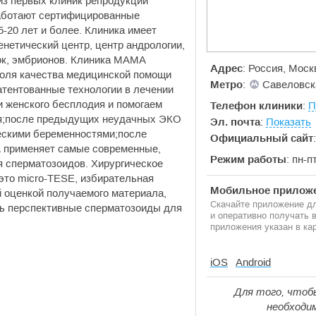
из первых клиник репродукции
работают сертифицированные
-20 лет и более. Клиника имеет
нетический центр, центр андрологии,
ок, эмбрионов. Клиника МАМА
Адрес
: Россия, Моск
оля качества медицинской помощи
Метро
:
Савеловск
атентованные технологии в лечении
 женского бесплодия и помогаем
Телефон клиники
:
П
я;после предыдущих неудачных ЭКО
Эл. почта
:
Показать
ескими беременностями;после
Официальный сайт
 применяет самые современные,
Режим работы
: пн-п
 сперматозоидов. Хирургическое
то micro-TESE, избирательная
Мобильное приложе
 оценкой получаемого материала,
Скачайте приложение дл
ть перспективные сперматозоиды для
и оперативно получать
приложения указан в кар
iOS
Android
Для того, чтоб
необходи