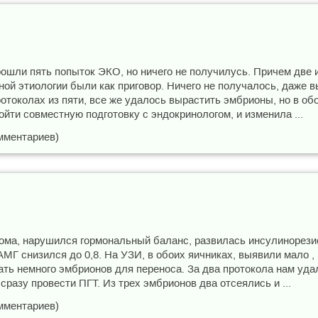
шли пять попыток ЭКО, но ничего не получилусь. Причем две из
сной этиологии были как приговор. Ничего не получалось, даже
ротоколах из пяти, все же удалось вырастить эмбрионы, но в о
йти совместную подготовку с эндокринологом, и изменила ...
мментариев)
рома, нарушился гормональный баланс, развилась инсулинорези
АМГ снизился до 0,8. На УЗИ, в обоих яичниках, выявили мало 
ть немного эмбрионов для переноса. За два протокола нам уда
разу провести ПГТ. Из трех эмбрионов два отсеялись и ...
мментариев)