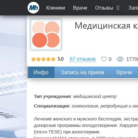
Клиники
Врачи
Отзывы
Зап
Медицинская 
5.0
67 отзывов
0
1770
Инфо
Запись на прием
Врачи
Тип учреждения
: медицинский центр
Специализация
: гинекология, репродукция и 
Лечение женского и мужского бесплодия, экстр
донорские программы оплодотворения. Хирурги
(micro-TESE) при азооспермии.