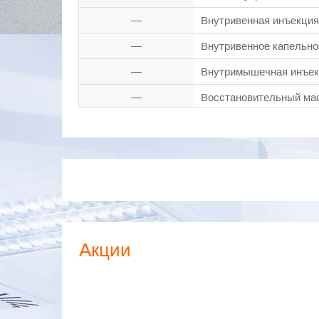
—
Внутривенная инъекция
—
Внутривенное капельно
—
Внутримышечная инъе
—
Восстановительный ма
—
Вскрытие абсцесса
—
Вскрытие фурункула
—
Дерматоскопия
—
Интимная пластика
—
Инъекция ботокса
Акции
—
Инъекция диспорта
—
Инъекция ксеомина
—
Кинезиотейпирование