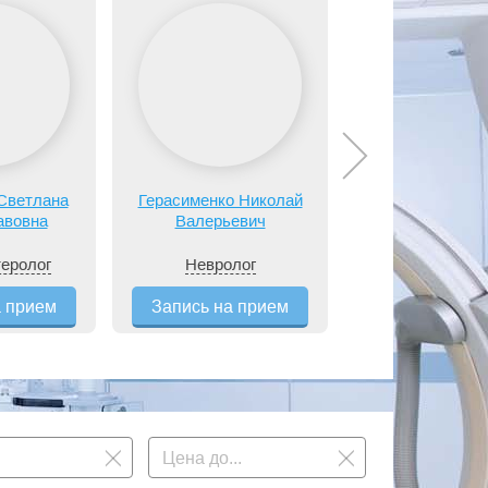
Светлана
Герасименко Николай
Глухова Екат
авовна
Валерьевич
Алексеевн
теролог
Невролог
Терапевт
а прием
Запись на прием
Запись на п