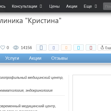
ись
Консультации
Цены
Акции
Еще
линика "Кристина"
Ещ
0
14156
Услуги
Акции
Отзывы
многопрофильный медицинский центр,
ревматология, эндокринология
овременный медицинский центр,