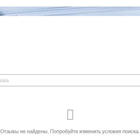
ассаж
осудов
коза
ковой зоны
ывание беременности
Отзывы не найдены. Попробуйте изменить условия поиска.
нечность)