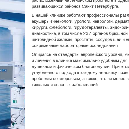
расположенный на Ленинском проспекте в одно
развивающихся районов Санкт-Петербурга.
В нашей клинике работают профессионалы раз
акушеры-гинекологи, урологи, неврологи, дермат
хирурги, флебологи, гирудотерапевты, эндокри
диагностика, в том числе УЗИ органов брюшной п
щитовидной железы, простаты, сосудов шеи и н
современные лабораторные исследования.
Опираясь на стандарты европейского уровня, м
и лечения в клинике максимально удобным для к
душевном и физическом благополучии. При это
углубленного подхода к каждому человеку позво
проблемы со здоровьем, а также, что не менее 
тяжелых и опасных заболеваний.