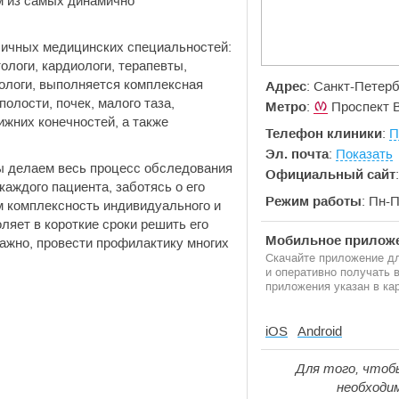
м из самых динамично
личных медицинских специальностей:
ологи, кардиологи, терапевты,
нологи, выполняется комплексная
Адрес
: Санкт-Петерб
олости, почек, малого таза,
Метро
:
Проспект 
ижних конечностей, а также
Телефон клиники
:
П
Эл. почта
:
Показать
ы делаем весь процесс обследования
Официальный сайт
аждого пациента, заботясь о его
Режим работы
: Пн-П
м комплексность индивидуального и
ляет в короткие сроки решить его
Мобильное приложе
важно, провести профилактику многих
Скачайте приложение дл
и оперативно получать
приложения указан в кар
iOS
Android
Для того, чтоб
необходи