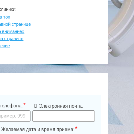
клиники:
в топ
авной странице
е внимание»
на странице
жение
*
телефона:
Электронная почта:
*
Желаемая дата и время приема: