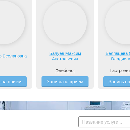
Балуев Максим
Белявцева 
о Беслановна
Анатольевич
Владисл
Флеболог
Гастроэн
 на прием
Запись на прием
Запись н