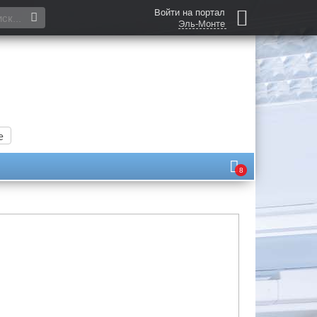
Войти на портал
Эль-Монте
е
8