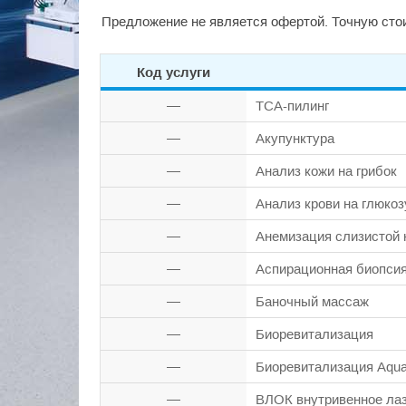
Предложение не является офертой. Точную стои
Код услуги
—
TCA-пилинг
—
Акупунктура
—
Анализ кожи на грибок
—
Анализ крови на глюкоз
—
Анемизация слизистой 
—
Аспирационная биопси
—
Баночный массаж
—
Биоревитализация
—
Биоревитализация Aqua
—
ВЛОК внутривенное лаз