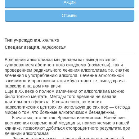
Акции
Отзывы
Тип учреждения
: клиника
Специализация
: наркология
В лечении алкоголизма мы делаем как вывод из запоя -
купированием абстинентного синдрома (похмелья), так и
проведением радикального лечения алкоголизма т.е. снятие
влечения к употреблению алкоголя. Лечение алкогольной
зависимости проводится как амбулаторно т.е. выезд врача-
нарколога на дом или визит
Еще в XX веке о полном излечении от алкоголизма можно
было только мечтать. Методы того времени не давали
длительного эффекта. К сожалению, во многих
наркологических центрах их использую до сих пор — отсюда
мифы о том, что больные алкоголизмом безнадежны.
К счастью, это не так. Времена изменились. Новейшие
достижения современной медицины, применяемые в нашей
клинике, позволяют добиться стопроцентного результата при
лечении алкоголизма.
Лечение алкоголизма — сложный и многоступенчатый