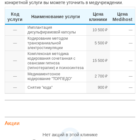
конкретной услуги вы можете уточнить в медучреждении.
Код
Цена
Цена
Наименование услуги
услуги
клиники
Medihost
Имплантация
—
10 500 ₽
—
дисульфирамовой капсулы
Кодирование методом
—
транскраниальной
5 500 ₽
—
электростимуляции
Комплексная методика
кодирования сочетанная с
—
15 500 ₽
—
сеансами гипноза
(гипнотерапии) и психосинтеза
Медикаментозное
—
2 700 ₽
—
кодирование "ТОРПЕДО"
—
Снятие "кода"
900 ₽
—
Акции
Нет акций в этой клинике