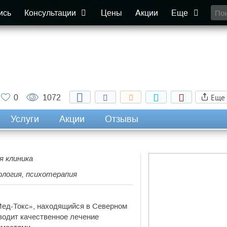
ись
Консультации
Цены
Акции
Еще
Еще
0
1072
Услуги
Акции
Отзывы
я клиника
хология, психотерапия
Мед-Токс», находящийся в Северном
водит качественное лечение