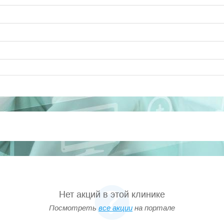
зма
нтатов
ние от алкоголизма (Интракраниальная транслокация)
Нет акций в этой клинике
Г)
Посмотреть
все акции
на портале