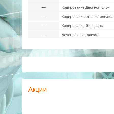
—
Кодирование Двойной блок
—
Кодирование от алкоголизма
—
Кодирование Эспераль
—
Лечение алкоголизма
—
Лечение электросном
—
Медикаментозные методы
—
Раскодирование от алкоголи
—
Удаление дентальных импла
—
ЭКГ с расшифровкой
Акции
—
Электроимпульсное кодирова
—
Электроэнцефалография (ЭЭ
A18.05.001
Плазмаферез