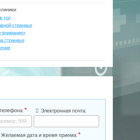
клиники:
в топ
авной странице
е внимание»
на странице
жение
*
телефона:
Электронная почта:
*
Желаемая дата и время приема: