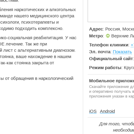
имостями.
ления наркотических и алкогольных
оманде нашего медицинского центра
сихологи, психотерапевты и
ходимо подходить комплексно.
Адрес
: Россия, Моск
Метро
:
Верхние Л
ико-социальная реабилитация. У нас
 лечение. Так же при
Телефон клиники
:
+
 лист с альтернативным диагнозом.
Эл. почта
:
Показать
тоянка, ваше нахождение в нашем
Официальный сайт
ак-как стоянка закрыта от
Режим работы
: Кру
сы от обращения в наркологический
Мобильное приложе
Скачайте приложение дл
и оперативно получать
приложения указан в кар
iOS
Android
Для того, чтоб
необходи