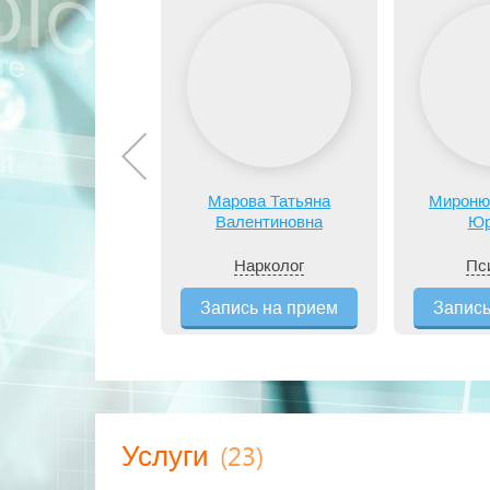
Марова Татьяна
Мироню
Валентиновна
Юр
Нарколог
Пс
Запись на прием
Запись
(23)
Услуги