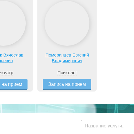
к Вячеслав
Померанцев Евгений
ьевич
Владимирович
ихиатр
Психолог
 на прием
Запись на прием