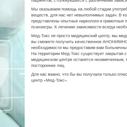
пациентов, столкнувшихся с различными завис
Мы оказываем помощь на любой стадии употреб
веществ, для нас нет невыполнимых задач. В к
представлены опытные наркологи и грамотные п
психиатры. К лечению зависимости всегда необ
Мед-Токс не просто медицинский центр, мы мед
вы сможете получить качественное АНОНИМНОЕ
необходимости мы предоставим вам больничный
На территории Мед-Токс существует закрытая с
медицинском центре останется незамеченным, т
посторонних лиц.
Для нас важно, что бы вы получали только плю
центр «Мед-Токс».