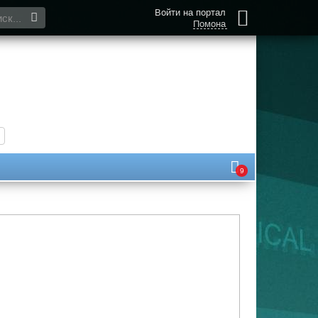
Войти на портал
Помона
9