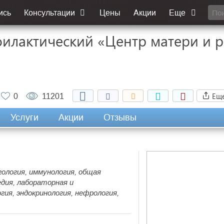
ись
Консультации
Цены
Акции
Еще
илактический «Центр матери и 
Ещ
0
11201
Услуги
Акции
Отзывы
ргология, иммунология, общая
дия, лабораторная и
ия, эндокринология, нефрология,