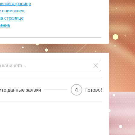
авной странице
е внимание»
на странице
жение
4
ите данные заявки
Готово!