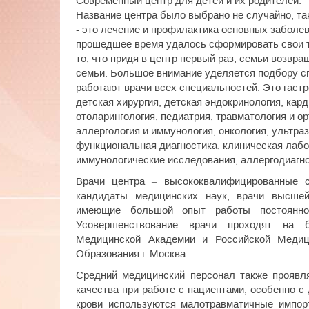
Современный центр для детей и их родителей.
Название центра было выбрано не случайно, так
- это лечение и профилактика основных заболев
прошедшее время удалось сформировать свои т
то, что придя в центр первый раз, семьи возвр
семьи. Большое внимание уделяется подбору с
работают врачи всех специальностей. Это гастр
детская хирургия, детская эндокринология, кард
отоларингология, педиатрия, травматология и о
аллергология и иммунология, онкология, ультра
функциональная диагностика, клиническая лабо
иммунологические исследования, аллергодиагнос
Врачи центра – высококвалифицированные с
кандидаты медицинских наук, врачи высшей
имеющие большой опыт работы постоянно
Усовершенствование врачи проходят на б
Медицинской Академии и Российской Медиц
Образования г. Москва.
Средний медицинский персонал также проявл
качества при работе с пациентами, особенно с 
крови используются малотравматичные импор