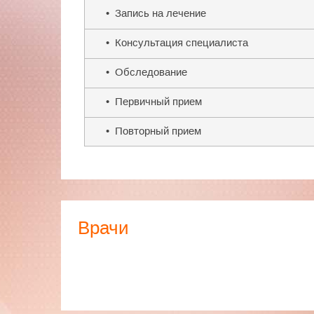
для отказа от курения. Для маленьких пациент
• Запись на лечение
специальных детских анимационных программ,
увлекательную игру.
• Консультация специалиста
В центре работает массажный кабинет. Вр
• Обследование
лечебный массаж по классической методике. Д
индивидуальная программа с элементами лечеб
• Первичный прием
Пациентами центра являются жители Смоленск
также других стран. Для записи на приём в
• Повторный прием
позвонить или записаться через сайт нашего ц
дом для консультации, а также вызвать врача к
Основной целью работы центра является семе
не останется без внимания.
В нашем центре Вас ждет доброжелательное от
Врачи
иначе и не может быть, так как основными паци