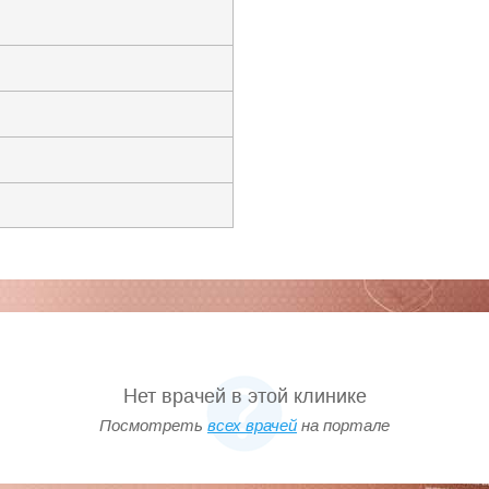
ов спирометрия проводится с помощью
 которые превращают исследование в
ач выполняет профилактический и
ля каждого пациента разрабатывается
ной гимнастики.
а, соседних городов и областей, а
 удобное для Вас время достаточно
ентра. Можно также вызвать врача на
линической лаборатории на дом.
йная медицина. Ни один член семьи
ношение и индивидуальный подход, а
ентами являются дети.
Нет врачей в этой клинике
Посмотреть
всех врачей
на портале