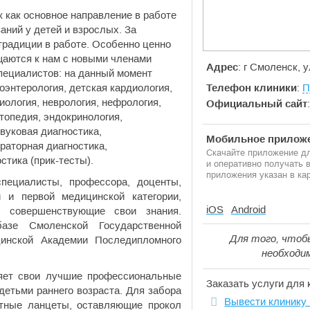
 как основное направление в работе
аний у детей и взрослых. За
радиции в работе. Особенно ценно
ащаются к нам с новыми членами
Адрес
: г Смоленск, 
пециалистов: на данный момент
оэнтерология, детская кардиология,
Телефон клиники
:
П
иология, неврология, нефрология,
Официальный сайт
ртопедия, эндокринология,
звуковая диагностика,
Мобильное приложе
раторная диагностика,
Скачайте приложение дл
тика (прик-тесты).
и оперативно получать
приложения указан в кар
пециалисты, профессора, доценты,
 и первой медицинской категории,
iOS
Android
 совершенствующие свои знания.
азе Смоленской Государственной
Для того, чтоб
инской Академии Последипломного
необходи
яет свои лучшие профессиональные
Заказать услуги для 
детьми раннего возраста. Для забора
Вывести клинику 
тные ланцеты, оставляющие прокол