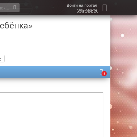
Войти на портал
Эль-Монте
ребёнка»
е
8