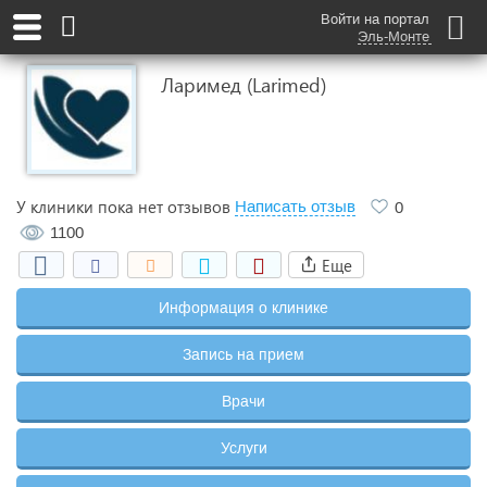
Войти на портал
Эль-Монте
Ларимед (Larimed)
У клиники пока нет отзывов
Написать отзыв
0
1100
Еще
Информация о клинике
Запись на прием
Врачи
Услуги