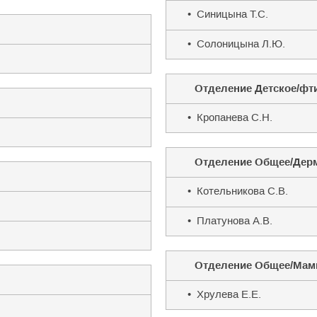
• Синицына Т.С.
• Солоницына Л.Ю.
Отделение Детское/фт
• Кропанева С.Н.
Отделение Общее/Дер
• Котельникова С.В.
• Платунова А.В.
Отделение Общее/Мам
• Хрулева Е.Е.