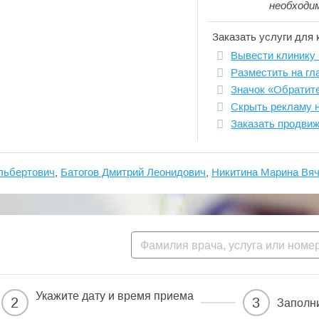
необходи
Заказать услуги для 
Вывести клинику 
Разместить на гл
Значок «Обратит
Скрыть рекламу 
Заказать продви
льбертович
,
Батогов Дмитрий Леонидович
,
Никитина Марина Вя
Укажите дату и время приема
2
3
Заполн