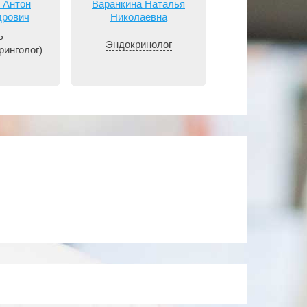
 Антон
Варанкина Наталья
Васильев Ан
дрович
Николаевна
Геннадьев
Р
Эндокринолог
Хирург
ринголог)