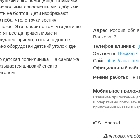
адушкин и его помощница Витаминка.
- молодыми, современными, добрыми,
ть не боятся. Дети изображают
 неба, что, с точки зрения
окоя. Это говорит о том, что дети не
Адрес
: Россия, обл
етят всегда приветливые и
Волкова, 3
идание приема, хоть и недолгое,
но оборудован детский уголок, где
Телефон клиники
:
П
Эл. почта
:
Показать
о детская поликлиника. На самом же
Сайт
:
https://lada-med
азывается широкий спектр
Официальный сайт
ителям.
Режим работы
: Пн-П
Мобильное приложе
Скачайте приложение дл
и оперативно получать
приложения указан в кар
iOS
Android
Для того, чтоб