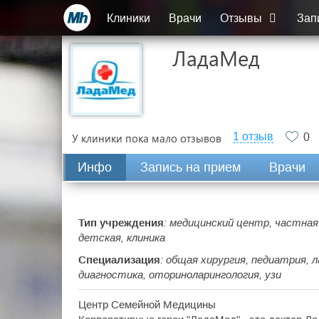
Клиники
Врачи
Отзывы
Зап
ЛадаМед
1 отзыв
У клиники пока мало отзывов
0
Инфо
Запись на прием
Врачи
Тип учреждения
: медицинский центр, частная 
детская, клиника
Специализация
: общая хирургия, педиатрия,
диагностика, оториноларингология, узи
Центр Семейной Медицины