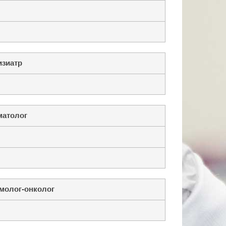
изиатр
матолог
молог-онколог