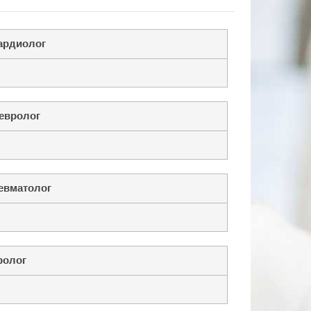
ардиолог
евролог
евматолог
ролог