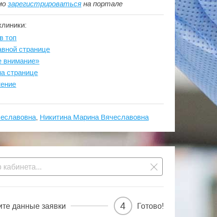
мо
зарегистрироваться
на портале
клиники:
в топ
авной странице
е внимание»
на странице
жение
чеславовна
,
Никитина Марина Вячеславовна
4
ите данные заявки
Готово!