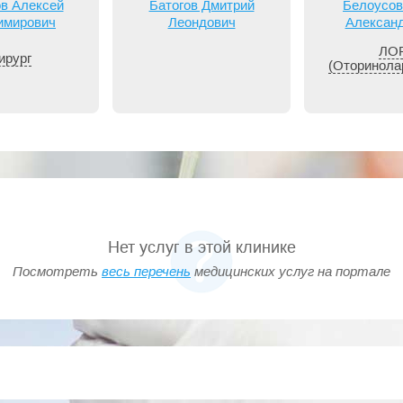
в Алексей
Батогов Дмитрий
Белоусов
имирович
Леондович
Алексан
ЛО
ирург
(Оторинола
Нет услуг в этой клинике
Посмотреть
весь перечень
медицинских услуг на портале