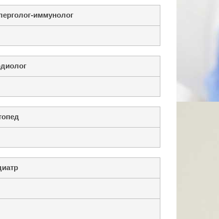
лерголог-иммунолог
рдиолог
топед
диатр