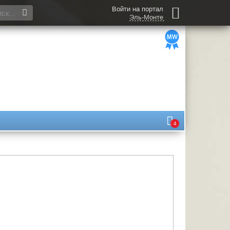
Войти на портал
Эль-Монте
4