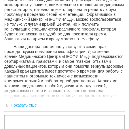
комфортных условиях, внимательное отношение медицинских
регистраторов, готовность всего персонала решить любую
проблему в пределах своей компетенции. Обратившись в
Медицинский Центр «ПРОФИ-МЕД», можно воспользоваться
не только услугами врачей Центра, но и получить
консультацию специалистов различного профиля, которая
будет организована в удобное для посетителя время.
Записаться на прием к врачу можно по телефону.
Наши доктора постоянно участвуют в семинарах,
проходят курсы повышения квалификации. Достижения
врачей Медицинского Центра «ПРОФИ-МЕД» подтверждаются
сертификатами, грамотами и самое главное, отзывами
довольных пациентов, которым они помогли вернуть здоровье.
Каждый врач Центра имеет достаточно времени для работы с
пациентом и огромные технические возможности
инструментальной и лабораторной диагностики. Коллектив
клиники представляет собой единую команду врачей,
медицинских сестер и вспомогательного персонала,
создающих для пациентов спокойную, доброжелательную
атмосферу. Наша основная задача: осуществление
Показать еще
своевременной профилактики, информативной диагностики и
качественного лечения пациентов.
Лицезия Министерства здравохранения Кабардино-
Балкарской Республики № ЛО -07-01-000786 от 11 августа
2015 г.