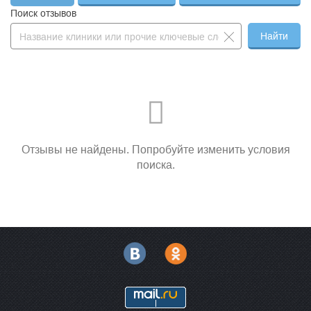
—
сканирование дуги
1 900 ₽
—
Поиск отзывов
аорты и ее ветвей
Дуплексное
Найти
сканирование
—
1 750 ₽
—
магистральных сосудов
головы
Инъекционная
—
6 700 ₽
—
косметология
—
Инъекция ботокса
320 ₽
—
—
Инъекция ксеомина
295 ₽
—
Отзывы не найдены. Попробуйте изменить условия
—
Карбоновый пилинг
3 800 ₽
—
поиска.
—
Контурная пластика
12 500 ₽
—
—
Контурная пластика губ
13 000 ₽
—
—
Лазерная хирургия
800 ₽
—
—
Лазерная эпиляция
600 ₽
—
Лазерное удаление
—
450 ₽
—
пигментных пятен
Лечебный массаж
—
1 500 ₽
—