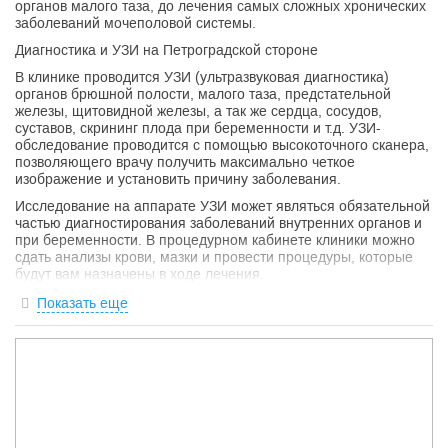
органов малого таза, до лечения самых сложных хронических
заболеваний мочеполовой системы.
Диагностика и УЗИ на Петроградской стороне
В клинике проводится УЗИ (ультразвуковая диагностика)
органов брюшной полости, малого таза, предстательной
железы, щитовидной железы, а так же сердца, сосудов,
суставов, скрининг плода при беременности и т.д. УЗИ-
обследование проводится с помощью высокоточного сканера,
позволяющего врачу получить максимально четкое
изображение и установить причину заболевания.
Исследование на аппарате УЗИ может являться обязательной
частью диагностирования заболеваний внутренних органов и
при беременности. В процедурном кабинете клиники можно
сдать анализы крови, мазки и провести процедуры, которые
будут вам назначены в ходе лечения.
Комплексный подход к лечению, новейшие разработки и один
Показать еще
из лучших специалистов-урологов Петербурга, поможет
выявить хронические инфекции мочевыводящих путей,
предотвратить осложнения, которые нередко становятся
причиной женского и мужского бесплодия, эректильной
дисфункции и т.д. Записаться на консультацию врача-уролога
можно на сайте или по телефону администратора, лечение
проводится амбулаторно.
Косметология