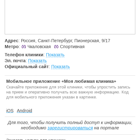
Высокий уровень профессиональной подготовки, оснащение
клиники новейшим косметологическим оборудованием,
обширная практика наших косметологов, дает возможность
предлагать нашим клиентам широчайший выбор
косметических процедур: от классического массажа и
ультразвуковой чистки лица до лазерной коррекции и
контурной пластики.
Адрес
: Россия, Санкт-Петербург, Пионерская, 9/17
Метро
:
Чкаловская
Спортивная
В процедурах используются только сертифицированные
импортные препараты и отлично зарекомендовавшие себя
Телефон клиники
:
Показать
прогрессивные методики. Первичная консультация врача-
Эл. почта
:
Показать
косметолога проводится только по записи.
Официальный сайт
:
Показать
Мобильное приложение «Моя любимая клиника»
Скачайте приложение для этой клиники, чтобы упростить запись
на прием и оперативно получать всю важную информацию. Код
для мобильного приложения указан в картинке.
iOS
Android
Для того, чтобы получить полный доступ к информации,
необходимо
зарегистрироваться
на портале