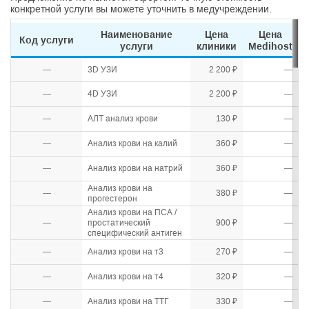
конкретной услуги вы можете уточнить в медучреждении.
Наименование
Цена
Цена
Код услуги
услуги
клиники
Medihost
—
3D УЗИ
2 200 ₽
—
—
4D УЗИ
2 200 ₽
—
—
АЛТ анализ крови
130 ₽
—
—
Анализ крови на калий
360 ₽
—
—
Анализ крови на натрий
360 ₽
—
Анализ крови на
—
380 ₽
—
прогестерон
Анализ крови на ПСА /
—
простатический
900 ₽
—
специфический антиген
—
Анализ крови на т3
270 ₽
—
—
Анализ крови на т4
320 ₽
—
—
Анализ крови на ТТГ
330 ₽
—