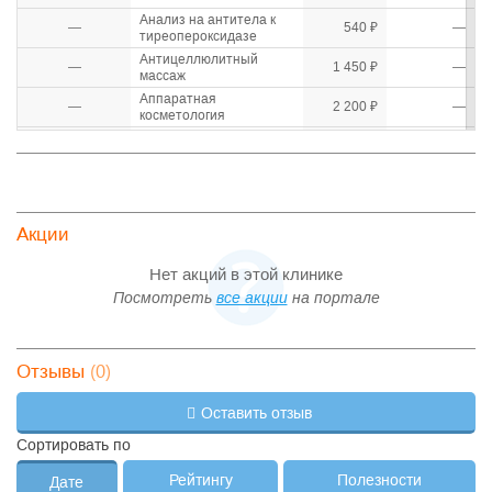
Анализ на антитела к
—
540 ₽
—
тиреопероксидазе
Антицеллюлитный
—
1 450 ₽
—
массаж
Аппаратная
—
2 200 ₽
—
косметология
—
Биоревитализация
6 700 ₽
—
Вакцинация против
—
коронавируса SARS
2 500 ₽
—
CoV-2 (covid-19)
Акции
—
Внутривенная инъекция
500 ₽
—
Внутривенное
Нет акций в этой клинике
—
капельное введение
1 200 ₽
—
Посмотреть
все акции
на портале
растворов
Внутримышечная
—
350 ₽
—
инъекция
Допплерография
(0)
Отзывы
—
маточно-плацентарного
2 200 ₽
—
кровотока
Оставить отзыв
Дуплексное
сканирование
—
1 700 ₽
—
Сортировать по
брахиоцефальных
артерий
Рейтингу
Полезности
Дате
Дуплексное