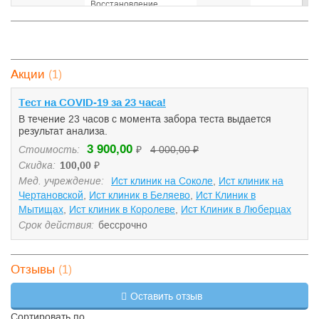
Восстановление
—
5 700 ₽
—
коронковой части зуба
Гигиеническая чистка
—
3 900 ₽
—
зубов
—
Гирудотерапия
3 200 ₽
—
(1)
Акции
—
Импланты Astra Tech
50 000 ₽
—
Tест на COVID-19 за 23 часа!
—
Импланты Nobel All-on-4
59 000 ₽
—
В течение 23 часов с момента забора теста выдается
результат анализа.
—
Импланты Osstem
19 500 ₽
—
3 900,00
Стоимость:
₽
4 000,00 ₽
—
Импланты Straumann
40 000 ₽
—
Скидка:
100,00
₽
Мед. учреждение:
Ист клиник на Соколе
,
Ист клиник на
Капы для выравнивания
—
50 000 ₽
—
Чертановской
,
Ист клиник в Беляево
зубов
,
Ист Клиник в
Мытищах
,
Ист клиник в Королеве
,
Ист Клиник в Люберцах
—
Керамические брекеты
47 200 ₽
—
Срок действия:
бессрочно
—
Кинезиотейпирование
1 600 ₽
—
Классический общий
—
(1)
3 000 ₽
—
Отзывы
массаж
Лазерное отбеливание
—
29 400 ₽
—
Оставить отзыв
зубов
Сортировать по
—
Лечение кариеса
3 800 ₽
—