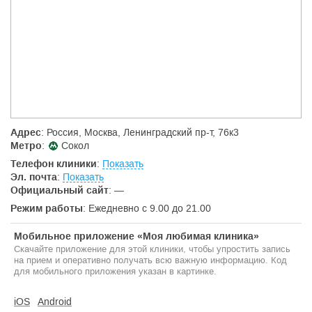
Однако в нашей работе всегда есть место врачебному
мышлению, а не бездумному следованию шаблонам.
И ещё мы используем в основном немедикаментозные
методы
Их достаточно в нашем арсенале: остеопатия, мануальная
терапия, иглорефлексотерапия, несколько видов лечебного
массажа и многое другое. И сейчас - кратко об основных.
Адрес
: Россия, Москва, Ленинградский пр-т, 76к3
Метро
:
Сокол
Телефон клиники
:
Показать
Эл. почта
:
Показать
Официальный сайт
:
—
Режим работы
: Ежедневно с 9.00 до 21.00
Мобильное приложение «Моя любимая клиника»
Скачайте приложение для этой клиники, чтобы упростить запись
на прием и оперативно получать всю важную информацию. Код
для мобильного приложения указан в картинке.
iOS
Android