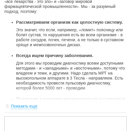
«все лекарства - это зло» и «заговор мировой
фармацевтической промышленности». Мы - за разумный
подход, поэтому:
Рассматриваем организм как целостную систему.
Это значит, что если, например, «ломит» поясницу или
болит сустав, то нарушения есть во всем организме - в
работе сосудов, почек, печени, а не только в суставном
хряще и межпозвоночных дисках.
Всегда ищем причину заболевания.
Для этого мы проводим диагностику всеми доступными
методами - и «западными» и «восточными», потому что
владеем и теми, и другими. Надо сделать МРТ на
высокопольном аппарате в 3 Тесла - направляем. Есть
необходимость провести пульсовую диагностику,
которой более 5000 лет - проводим.
Подходим к каждому индивидуально и стараемся
решить проблему пациента.
Показать еще
Для этого вникаем в каждую мелочь, начиная с того, как
начиналось заболевание, сопутствующих состояний, и
многого другого. Мы не пытаемся лечить всех «под одну
гребенку». Да, протоколы лечения никто не отменял.