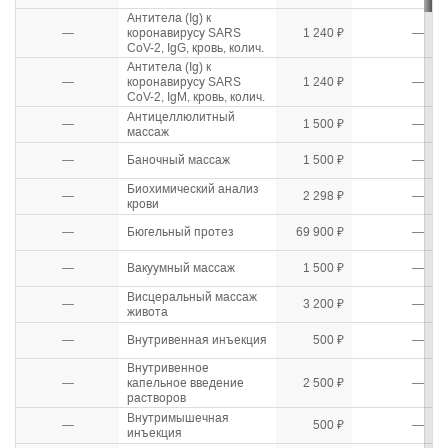
Антитела (Ig) к
—
коронавирусу SARS
1 240 ₽
—
CoV-2, IgG, кровь, колич.
Антитела (Ig) к
—
коронавирусу SARS
1 240 ₽
—
CoV-2, IgM, кровь, колич.
Антицеллюлитный
—
1 500 ₽
—
массаж
—
Баночный массаж
1 500 ₽
—
Биохимический анализ
—
2 298 ₽
—
крови
—
Бюгельный протез
69 900 ₽
—
—
Вакуумный массаж
1 500 ₽
—
Висцеральный массаж
—
3 200 ₽
—
живота
—
Внутривенная инъекция
500 ₽
—
Внутривенное
—
капельное введение
2 500 ₽
—
растворов
Внутримышечная
—
500 ₽
—
инъекция