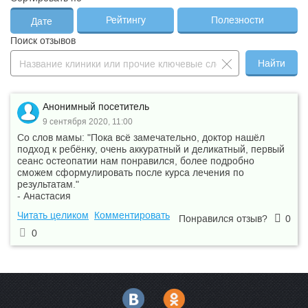
Лечение молочных
Рейтингу
Полезности
Дате
—
2 700 ₽
—
зубов
Поиск отзывов
—
Лечение периодонтита
8 180 ₽
—
Найти
—
Лечение пульпита
7 380 ₽
—
—
Металлические брекеты
19 500 ₽
—
Анонимный посетитель
Металлокерамическая
—
9 сентября 2020, 11:00
16 300 ₽
—
коронка
Со слов мамы: "Пока всё замечательно, доктор нашёл
—
Общий анализ крови
687 ₽
—
подход к ребёнку, очень аккуратный и деликатный, первый
сеанс остеопатии нам понравился, более подробно
Определение РНК
сможем сформулировать после курса лечения по
коронавирусной
—
1 950 ₽
—
результатам."
инфекции ПЦР - мазок,
- Анастасия
кач.
Читать целиком
Комментировать
—
Ортопантомограмма
1 200 ₽
—
Понравился отзыв?
0
0
Отбеливание зубов
—
46 700 ₽
—
ZOOM 4
Панорамный снимок
—
400 ₽
—
зубов
Самолигирующие
—
28 900 ₽
—
брекеты