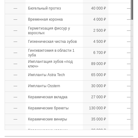
—
Бюгельный протез
40 000 ₽
—
—
Временная коронка
4 000 ₽
—
Герметизация фиссур у
—
2 500 ₽
—
взрослых
—
Гигиеническая чистка зубов
4 500 ₽
—
Гингивэктомия в области 1
—
6 700 ₽
—
зуба
Имплантация зубов «под
—
89 000 ₽
—
ключ»
—
Импланты Astra Tech
65 000 ₽
—
—
Импланты Osstem
30 000 ₽
—
—
Керамическая вкладка
27 000 ₽
—
—
Керамические брекеты
130 000 ₽
—
—
Керамические виниры
35 000 ₽
—
—
Керамические коронки
28 000 ₽
—