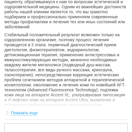
пациенту, обратившемуся к нам по вопросам эстетической и
оздоровительной медицины. Одним из важнейших достоинств
работы нашей клиники является то, что мы грамотно
подбираем и профессионально применяем современные
методы профилактики и лечения тех или иных состояний или
заболеваний.
Стабильный положительный результат возможен только на
оздоровленном организме, поэтому процесс лечения
проводится в 3 этапа: первичный диагностический прием
диетологом, физиотерапевтом, эндокринологом,
детоксикационная терапия, применение антистрессовых и
иммуностимулирующих методик, жизненно необходимых
каждому жителю мегаполиса (подводный душ-массаж,
талассотерапия, все виды ручного массажа, криосауна,
озонотерапия); непосредственная коррекция эстетических
проблем сочетанием методов аппаратной и терапевтической
косметологии; омоложение и лечение кожи по новейшей AFT-
технологии (Advanced Fluorescence Technology); подтяжка
кожи лица на аппарате Accent XL; ультразвуковая липосакция
и rf-лифтинг кожи на аппарате Accent Ultra; выявление и
устранение любых эстетических недостатков кожи
(пигментации, морщин, растяжек, рубцов) путем
Показать еще
фракционного фототермолиза на аппарате FRAXEL SR1500;
абсолютно безболезненная AFT-эпиляция. После окончания
оздоровительного курса патронаж нашими специалистами не
заканчивается. Диетолог разработает специальную программу