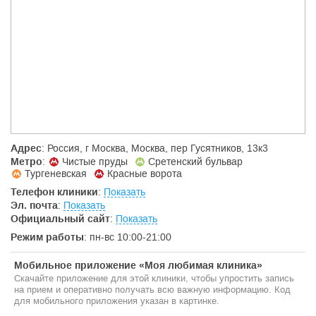
по сбалансированному питанию и, как следствие,
дальнейшему снижению веса.
Косметолог и физиотерапевт дадут рекомендации по
домашнему уходу за кожей тела и лица с использованием
профессиональных косметологических средств.
Адрес
: Россия, г Москва, Москва, пер Гусятников, 13к3
Метро
:
Чистые пруды
Сретенский бульвар
Тургеневская
Красные ворота
Телефон клиники
:
Показать
Эл. почта
:
Показать
Официальный сайт
:
Показать
Режим работы
: пн-вс 10:00-21:00
Мобильное приложение «Моя любимая клиника»
Скачайте приложение для этой клиники, чтобы упростить запись
на прием и оперативно получать всю важную информацию. Код
для мобильного приложения указан в картинке.