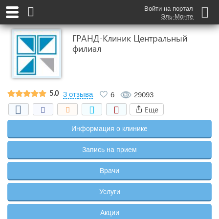
Войти на портал
Эль-Монте
ГРАНД-Клиник Центральный
филиал
5.0
3 отзыва
6
29093
Еще
Информация о клинике
Запись на прием
Врачи
Услуги
Акции