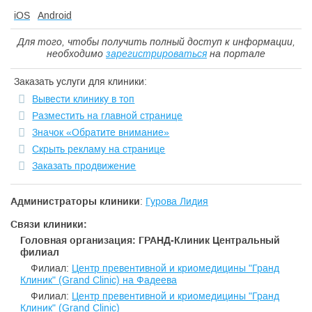
iOS
Android
Для того, чтобы получить полный доступ к информации,
необходимо
зарегистрироваться
на портале
Заказать услуги для клиники:
Вывести клинику в топ
Разместить на главной странице
Значок «Обратите внимание»
Скрыть рекламу на странице
Заказать продвижение
Администраторы клиники
:
Гурова Лидия
Связи клиники:
Головная организация: ГРАНД-Клиник Центральный
филиал
Филиал:
Центр превентивной и криомедицины "Гранд
Клиник" (Grand Clinic) на Фадеева
Филиал:
Центр превентивной и криомедицины "Гранд
Клиник" (Grand Clinic)