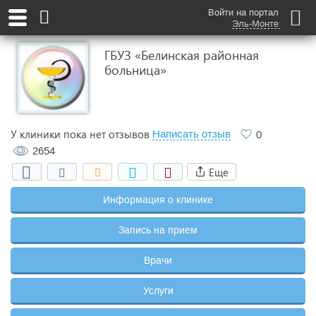
Войти на портал
Эль-Монте
ГБУЗ «Белинская районная
больница»
У клиники пока нет отзывов
Написать отзыв
0
2654
Еще
Информация о клинике
Запись на прием
Врачи
Услуги