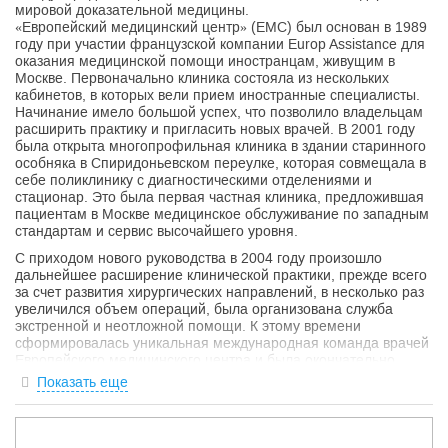
мировой доказательной медицины.
«Европейский медицинский центр» (EMC) был основан в 1989
году при участии французской компании Europ Assistance для
оказания медицинской помощи иностранцам, живущим в
Москве. Первоначально клиника состояла из нескольких
кабинетов, в которых вели прием иностранные специалисты.
Начинание имело большой успех, что позволило владельцам
расширить практику и пригласить новых врачей. В 2001 году
была открыта многопрофильная клиника в здании старинного
особняка в Спиридоньевском переулке, которая совмещала в
себе поликлинику с диагностическими отделениями и
стационар. Это была первая частная клиника, предложившая
пациентам в Москве медицинское обслуживание по западным
стандартам и сервис высочайшего уровня.
С приходом нового руководства в 2004 году произошло
дальнейшее расширение клинической практики, прежде всего
за счет развития хирургических направлений, в несколько раз
увеличился объем операций, была организована служба
экстренной и неотложной помощи. К этому времени
сформировалась уникальная международная команда врачей
Европейского медицинского центра и была окончательно
сформулирована стратегия, направленная на развитие
Показать еще
академических компетенций, внедрение высокотехнологичных
методов диагностики и лечения.
В 2009 году открылось здание новой клиники EMC в