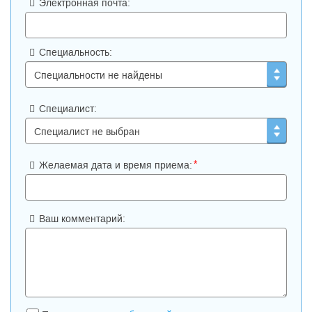
Электронная почта:
улице открыла свои двери в апреле 2013 года. Она
объединила высококвалифицированных детских специалистов
в области неврологии, дерматологии, аллергологии,
оториноларингологии, эндокринологии, гематологии, хирургии
и в других областях. В клинике представлены уникальные
Специальность:
специализации, такие как: помощь детям с эпилепсией,
детская психология и психотерапия. Сегодня это
единственное частное детское медицинское учреждение с
круглосуточным стационаром.
Специалист:
За годы своего развития из маленькой «французской» клиники
в историческом центре Москвы EMC превратился в крупный
медицинский холдинг, состоящий из четырех
многофункциональных медицинских центров, которые
*
ежегодно посещают более 250 тысяч пациентов, сделавших
Желаемая дата и время приема:
выбор в пользу медицины европейского качества в Москве.
Сегодня в EMС работают более 600 врачей из США, Западной
Европы, Израиля и России по 56 медицинским направлениям.
Наряду с расширением медицинских компетенций мы
Ваш комментарий:
сохраняем преимущества, сформировавшие за 25 лет
неповторимую клиническую практику EMC. Мы считаем своим
важнейшим приоритетом заботу о пациенте и обслуживание,
соответствующее высочайшим международным стандартам.
ЕМС - это:
Многопрофильная клиника на Патриарших;