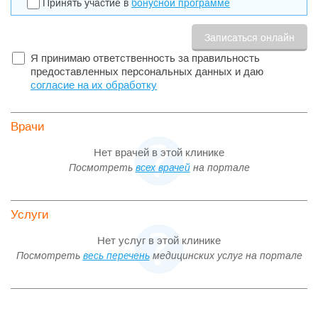
Принять участие в
бонусной программе
Многопрофильная клиника в Орловском переулке;
Полифункциональный госпиталь на ул. Щепкина;
Детская клиника на ул. Трифоновская;
Европропейский Стоматологический Центр;
Европейская клиника спортивной травматологии и
Я принимаю ответственность за правильность
ортопедии (ECSTO);
предоставленных персональных данных и даю
Многопрофильный терапевтический и хирургический
согласие на их обработку
стационар;
Клинико-диагностическая лаборатория;
Гистологическая лаборатория;
Центр женского здоровья и репродуктивных технологий;
Врачи
Отделение экстренной и неотложной помощи.
Нет врачей в этой клинике
ЕМС работает в экстренном и плановом режиме 24 часа в
сутки 365 дней в году.
Посмотреть
всех врачей
на портале
Услуги
Нет услуг в этой клинике
Посмотреть
весь перечень
медицинских услуг на портале