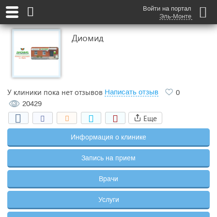
Войти на портал
Эль-Монте
Диомид
У клиники пока нет отзывов
Написать отзыв
0
20429
Еще
Информация о клинике
Запись на прием
Врачи
Услуги