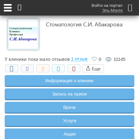
Войти на портал
Эль-Монте
Cтоматология С.И. Абакарова
У клиники пока мало отзывов
1 отзыв
0
11145
Еще
Информация о клинике
Запись на прием
Врачи
Услуги
Акции