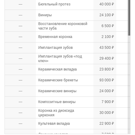
—
Бюгельный протез
40 000 ₽
—
Виниры
24 100 ₽
Восстановление коронковой
—
6 500 ₽
части зуба
—
Временная коронка
2 100 ₽
—
Имплантация зубов
43 500 ₽
Имплантация зубов «под
—
29 400 ₽
ключ»
—
Керамическая вкладка
23 800 ₽
—
Керамические брекеты
93 000 ₽
—
Керамические виниры
24 000 ₽
—
Композитные виниры
7 900 ₽
Коронка из диоксида
—
30 000 ₽
циркония
—
Культевая вкладка
22 900 ₽
—
Лечение каналов
7 500 ₽