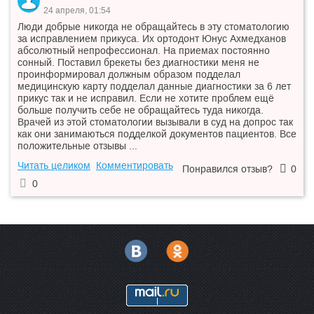
24 апреля, 01:54
—
Синус-лифтинг
34 900 ₽
Люди добрые никогда не обращайтесь в эту стоматологию
за исправлением прикуса. Их ортодонт Юнус Ахмедханов
—
Синус-лифтинг закрытый
19 800 ₽
абсолютный непрофессионал. На приемах постоянно
сонный. Поставил брекеты без диагностики меня не
—
Синус-лифтинг открытый
34 900 ₽
проинформировал должным образом подделал
медицинскую карту подделал данные диагностики за 6 лет
прикус так и не исправил. Если не хотите проблем ещё
—
Трейнеры для зубов
15 200 ₽
больше получить себе не обращайтесь туда никогда.
Врачей из этой стоматологии вызывали в суд на допрос так
—
Удаление кисты зуба
7 600 ₽
как они занимаються подделкой документов пациентов. Все
положительные отзывы ...
—
Удаление подвижного зуба
1 500 ₽
Читать целиком
Комментировать
Цистэктомия с резекцией
Понравился отзыв?
0
—
12 000 ₽
верхушки корня
0
—
Чистка зубов Air Flow
8 400 ₽
A16.07.001.002
Удаление постоянного зуба
3 940 ₽
A16.07.059
Гемисекция зуба
5 900 ₽