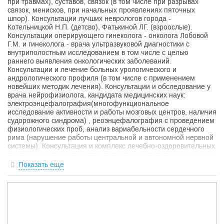
при травмах), суставов, связок (в том числе при разрывах
связок, менисков, при начальных проявлениях пяточных
шпор). Консультации лучших неврологов города -
Котельницкой Н.П. (детсво), Фатькиной ЛГ. (взроослые).
Консультации оперирующего гинеколога - онколога Лобовой
Г.М. и гинеколога - врача ультразвуковой диагностики с
внутриполостным исследованием в том числе с целью
раннего выявления онкологических заболеваний.
Консультации и лечение больных урологического и
андрологического профиля (в том числе с применением
новейших методик лечения). Консультации и обследование у
врача нейрофизиолога, кандидата медицинских наук:
электроэнцефалография(многофункциональное
исследование активности и работы мозговых центров, наличия
судорожного синдрома) , реоэнцефалография с проведением
физиологических проб, анализ вариабельности сердечного
рима (нарушение работы центральной и автономной нервной
системы). Консультация и комплекс лечебно-оздоровительных
программ гастроэнтеролога, педиатра кандидата медицинских
наук, терапевта. Ароматерапия с применением лучших в
Показать еще
России аромамасел с комплексным лечебным эффектом.
Озонотерапия в различными методами введения с
антибактеральной, противовирусной и общеукрепляющей
целью. Процедурный кабинет с высококлассными
медицинскими сёстрами. Лаборатория с уникальной
методикой витальной микроскопии крови, мочи, эйякулята,
сока простаты, гинекологических и урологических мазков, всех