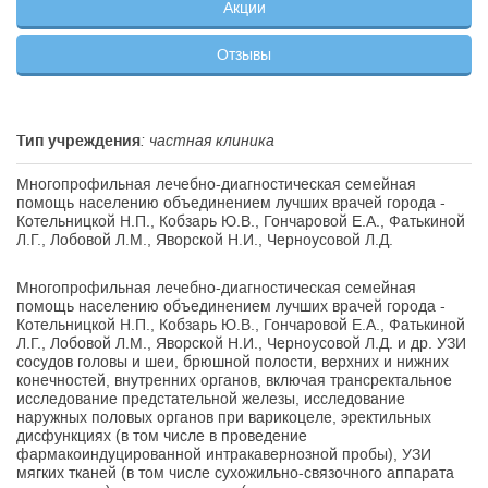
Акции
Отзывы
Тип учреждения
: частная клиника
Многопрофильная лечебно-диагностическая семейная
помощь населению объединением лучших врачей города -
Котельницкой Н.П., Кобзарь Ю.В., Гончаровой Е.А., Фатькиной
Л.Г., Лобовой Л.М., Яворской Н.И., Черноусовой Л.Д.
Многопрофильная лечебно-диагностическая семейная
помощь населению объединением лучших врачей города -
Котельницкой Н.П., Кобзарь Ю.В., Гончаровой Е.А., Фатькиной
Л.Г., Лобовой Л.М., Яворской Н.И., Черноусовой Л.Д. и др. УЗИ
сосудов головы и шеи, брюшной полости, верхних и нижних
конечностей, внутренних органов, включая трансректальное
исследование предстательной железы, исследование
наружных половых органов при варикоцеле, эректильных
дисфункциях (в том числе в проведение
фармакоиндуцированной интракавернозной пробы), УЗИ
мягких тканей (в том числе сухожильно-связочного аппарата