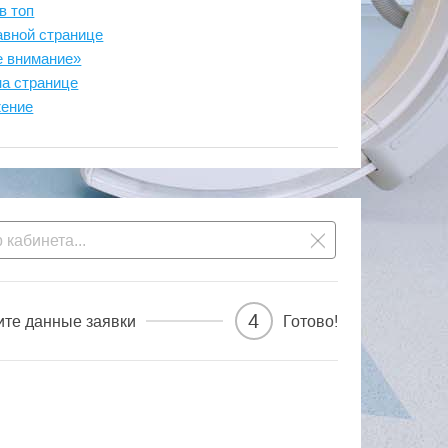
в топ
авной странице
е внимание»
на странице
жение
4
ите данные заявки
Готово!