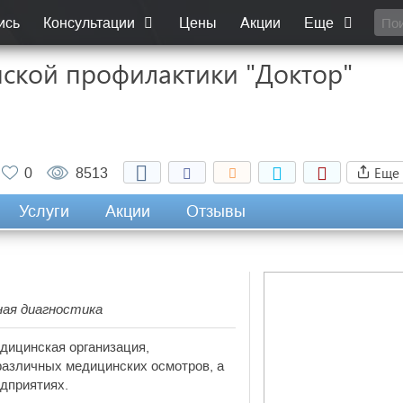
ись
Консультации
Цены
Акции
Еще
ской профилактики "Доктор"
Еще
0
8513
Услуги
Акции
Отзывы
ная диагностика
дицинская организация,
азличных медицинских осмотров, а
едприятиях.