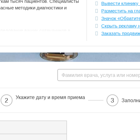
ткам тысяч пациентов. Специалисты
Вывести клинику 
асные методики диагностики и
Разместить на гл
Значок «Обратит
Скрыть рекламу 
следование ваших сотрудников в
Заказать продви
 невысоким ценам, но и снабдим вас
ению списков работников,
спотребнадзоре контингенты,
 медосмотра. Мы организуем
к нам в удобное для вас время.
Укажите дату и время приема
2
3
Заполн