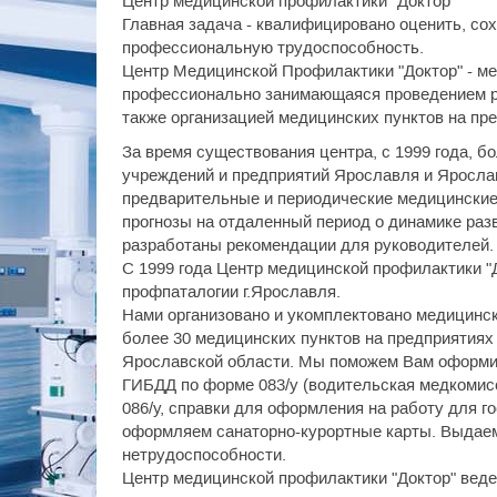
Центр медицинской профилактики "Доктор"
Главная задача - квалифицировано оценить, со
профессиональную трудоспособность.
Центр Медицинской Профилактики "Доктор" - ме
профессионально занимающаяся проведением р
также организацией медицинских пунктов на пр
За время существования центра, с 1999 года, б
учреждений и предприятий Ярославля и Яросла
предварительные и периодические медицинские
прогнозы на отдаленный период о динамике раз
разработаны рекомендации для руководителей.
С 1999 года Центр медицинской профилактики "
профпаталогии г.Ярославля.
Нами организовано и укомплектовано медицинс
более 30 медицинских пунктов на предприятиях к
Ярославской области. Мы поможем Вам оформит
ГИБДД по форме 083/у (водительская медкомисс
086/у, справки для оформления на работу для г
оформляем санаторно-курортные карты. Выдае
нетрудоспособности.
Центр медицинской профилактики "Доктор" вед