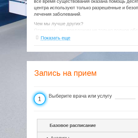
все время существования оказана помощь деся
центра используют только разрешённые и безоп
лечения заболеваний.
Чем мы лучше других?
Отвечаем - мы предложим не только полное об
точном соответствии с Приказами Минздрава по
Показать еще
действительно нужной информацией по составл
подлежащих осмотрам, поможем утвердить в Ро
своевременно согласовать Заключительный Акт
медосмотр у вас на предприятии или пригласим 
Запись на прием
Выберите врача или услугу
1
Базовое расписание
• Анализы