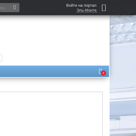
Войти на портал
Эль-Монте
8