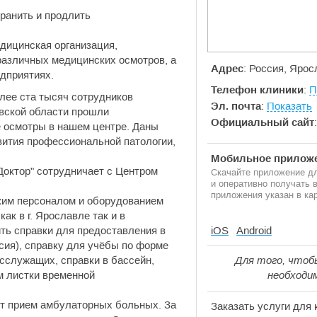
хранить и продлить
дицинская организация,
азличных медицинских осмотров, а
Адрес
: Россия, Ярос
едприятиях.
Телефон клиники
:
П
олее ста тысяч сотрудников
Эл. почта
:
Показать
вской области прошли
Официальный сайт
 осмотры в нашем центре. Даны
вития профессиональной патологии,
Мобильное приложе
Доктор" сотрудничает с Центром
Скачайте приложение дл
и оперативно получать
приложения указан в кар
ким персоналом и оборудованием
ак в г. Ярославле так и в
ь справки для предоставления в
iOS
Android
ия), справку для учёбы по форме
осслужащих, справки в бассейн,
Для того, чтоб
м листки временной
необходи
ет прием амбулаторных больных. За
Заказать услуги для 