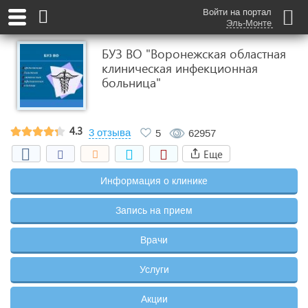
Войти на портал
Эль-Монте
БУЗ ВО "Воронежская областная
клиническая инфекционная
больница"
4.3
3 отзыва
5
62957
Еще
Информация о клинике
Запись на прием
Врачи
Услуги
Акции