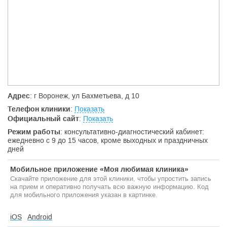
диагностический кабинет
.
Заведующий кабинетом - Усков Георгий Августович, кандидат
медицинских наук, врач высшей категории.
Заболеваемость вирусными гепатитами В и С приобрела
значительные масштабы и представляет реальную угрозу для
здоровья населения. С конца 90-х годов наблюдается
выраженный подъем заболеваемости гепатитами В и С. По
темпам прироста и масштабам распространения гепатиты В и
С значительно превосходят заболеваемость СПИДом и
Адрес
: г Воронеж, ул Бахметьева, д 10
туберкулезом.
Телефон клиники
:
Показать
Парентеральные гепатиты являются основной причиной
Официальный сайт
:
Показать
хронических гепатитов, циррозов печени вирусной этиологии,
Режим работы
: консультативно-диагностический кабинет:
рака печени.
ежедневно с 9 до 15 часов, кроме выходных и праздничных
дней
Мобильное приложение «Моя любимая клиника»
Скачайте приложение для этой клиники, чтобы упростить запись
на прием и оперативно получать всю важную информацию. Код
для мобильного приложения указан в картинке.
iOS
Android