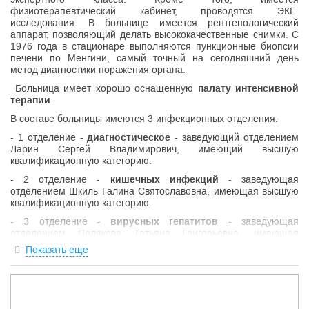
физиотерапевтический кабинет, проводятся ЭКГ-
исследования. В больнице имеется рентгенологический
аппарат, позволяющий делать высококачественные снимки. С
1976 года в стационаре выполняются пункционные биопсии
печени по Менгини, самый точный на сегодняшний день
метод диагностики поражения органа.
Больница имеет хорошо оснащенную
палату интенсивной
терапии
.
В составе больницы имеются 3 инфекционных отделения:
- 1 отделение -
диагностическое
- заведующий отделением
Ларин Сергей Владимирович, имеющий высшую
квалификационную категорию.
- 2 отделение -
кишечных инфекций
- заведующая
отделением Шкиль Галина Святославовна, имеющая высшую
квалификационную категорию.
- 3 отделение -
вирусных гепатитов
- заведующая
отделением Полякова Татьяна Григорьевна, имеющая
высшую квалификационную категорию.
Показать еще
-
Приемное отделение
, заведующая отделением Осинцева
Лариса васильевна, имеющая первую квалификационную
категорию.
На базе стационара функционирует
Консультативно-