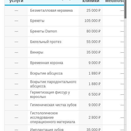
услуги
клиники
Medihost
—
Безметалловая керамика
25 000 ₽
—
—
Брекеты
105 000 ₽
—
—
Брекеты Damon
80 000 ₽
—
—
Бюгельный протез
55 000 ₽
—
—
Виниры
35 000 ₽
—
—
Временная коронка
9 000 ₽
—
—
Вскрытие абсцесса
1 880 ₽
—
Вскрытие пародонтального
—
1 880 ₽
—
абсцесса
Герметизация фиссур у
—
6 500 ₽
—
взрослых
—
Гигиеническая чистка зубов
9 000 ₽
—
Гистологическое
—
исследование
2 800 ₽
—
операционного материала
—
Имплантация зубов
35 000 ₽
—