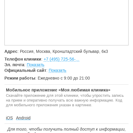
оказывающая все виды современных стоматологических
услуг: Сюда приходят не только с острой зубной болью, но и
за здоровой и красивой улыбкой. Компетентный врач-
стоматолог с многолетним клиническим опытом
проконсультирует и подберет для вас лечение, подходящее
для вашего случая и бюджета.
Адрес
: Россия, Москва, Кронштадтский бульвар, 6к3
Телефон клиники
:
+7 (495) 725-56-...
Эл. почта
:
Показать
Официальный сайт
:
Показать
Режим работы
: Ежедневно с 9:00 до 21:00
Мобильное приложение «Моя любимая клиника»
Скачайте приложение для этой клиники, чтобы упростить запись
на прием и оперативно получать всю важную информацию. Код
для мобильного приложения указан в картинке.
iOS
Android
Для того, чтобы получить полный доступ к информации,