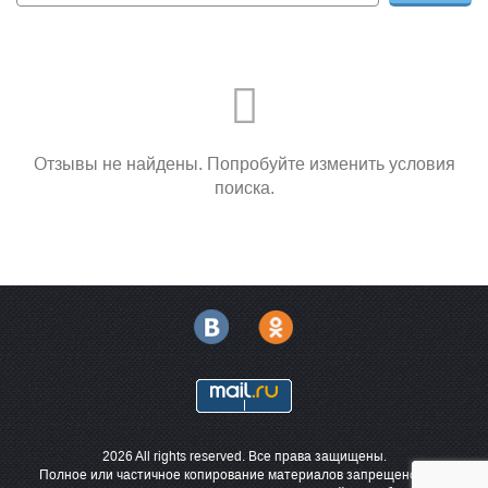
—
КТ зубов
2 300 ₽
—
—
Культевая вкладка
6 500 ₽
—
—
Кюретаж лунки зуба
2 500 ₽
—
—
Лечение альвеолита
2 500 ₽
—
Отзывы не найдены. Попробуйте изменить условия
поиска.
—
Лечение зубов
12 950 ₽
—
—
Лечение каналов
12 950 ₽
—
—
Лечение кариеса
11 200 ₽
—
—
Лечение молочного зуба
4 500 ₽
—
—
Лечение периодонтита
12 950 ₽
—
—
Лечение пульпита
12 950 ₽
—
Металлокерамическая
—
26 500 ₽
—
коронка
2026 All rights reserved. Все права защищены.
—
Мини-импланты
18 000 ₽
—
Полное или частичное копирование материалов запрещено. При