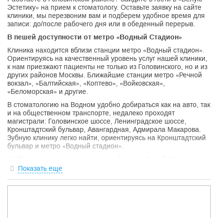
Эстетику» на прием к стоматологу. Оставьте заявку на сайте
клиники, мы перезвоним вам и подберем удобное время для
записи: до/после рабочего дня или в обеденный перерыв.
В пешей доступности от метро «Водный Стадион»
Клиника находится вблизи станции метро «Водный стадион».
Ориентируясь на качественный уровень услуг нашей клиники,
к нам приезжают пациенты не только из Головинского, но и из
других районов Москвы. Ближайшие станции метро «Речной
вокзал», «Балтийская», «Коптево», «Войковская»,
«Беломорская» и другие.
В стоматологию на Водном удобно добираться как на авто, так
и на общественном транспорте, недалеко проходят
магистрали: Головинское шоссе, Ленинградское шоссе,
Кронштадтский бульвар, Авангардная, Адмирала Макарова.
Зубную клинику легко найти, ориентируясь на Кронштадтский
бульвар и метро «Водный стадион».
Удобное местоположение - важный плюс «Белой Эстетики»,
но главное преимущество - это широкий спектр и высокий
Показать еще
уровень услуг.
Стоматологические услуги в клинике «Белая Эстетика» на
Водном
«Белая Эстетика» на Водном - семейная стоматология,