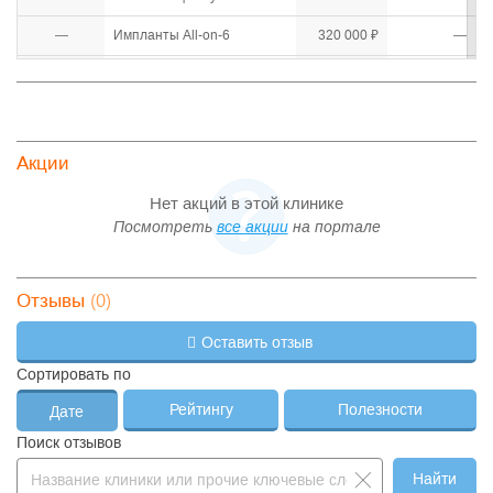
—
Импланты All-on-6
320 000 ₽
—
—
Импланты Neodent
35 000 ₽
—
—
Импланты Nobel All-on-4
270 000 ₽
—
—
Импланты Osstem
28 750 ₽
—
Акции
—
Импланты Straumann
66 000 ₽
—
Нет акций в этой клинике
Посмотреть
все акции
на портале
—
Керамические виниры
35 000 ₽
—
—
Керамические коронки
25 000 ₽
—
(0)
Отзывы
Коронка из диоксида
—
32 000 ₽
—
циркония
Оставить отзыв
—
Коронки на зубы
35 000 ₽
—
Сортировать по
Коррекция зубных
—
1 500 ₽
—
протезов
Рейтингу
Полезности
Дате
КТ височно-
—
нижнечелюстных суставов
2 930 ₽
—
Поиск отзывов
(ВНЧС)
Найти
—
КТ двух челюстей
4 000 ₽
—