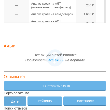
Анализ крови на АЛТ
—
250 ₽
(аланинаминотрансферазу)
—
Анализ крови на альдостерон
1 600 ₽
Анализ крови на АСТ
—
250 ₽
(аспартатаминотрансферазу)
Анализ крови на витамин B1
—
2 510 ₽
(тиамин)
Анализ крови на Витамин B12
—
1 000 ₽
(цианокобаламин)
Акции
Анализ крови на витамин B2
—
2 510 ₽
(рибофлавин)
Нет акций в этой клинике
Анализ крови на витамин B3
—
2 500 ₽
Посмотреть
все акции
на портале
(ниацин)
Анализ крови на витамин B5
—
2 498 ₽
(пантотеновую кислоту)
Анализ крови на витамин B6
(0)
Отзывы
—
2 500 ₽
(пиридоксин)
Анализ крови на витамин C
—
2 500 ₽
Оставить отзыв
(аскорбиновую кислоту)
Анализ крови на витамин E
Сортировать по
—
2 510 ₽
(токоферол)
Рейтингу
Полезности
Анализ крови на витамин K
Дате
—
2 600 ₽
(филлохинон)
Поиск отзывов
Анализ крови на витамин А