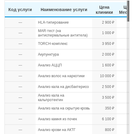
Цена
Цена
Код услуги
Наименование услуги
клиники
Mediho
—
HLA-типирование
2 900 ₽
MAR-тест (на
—
1 000 ₽
антиспермальные антитела)
—
TORCH-комплекс
3 950 ₽
—
Акупунктура
2 000 ₽
—
Анализ АЦЦП
1 600 ₽
—
Анализ волос на наркотики
10 000 ₽
—
Анализ кала на дисбактериоз
2 500 ₽
Анализ кала на
—
3 500 ₽
кальпротектин
—
Анализ кала на скрытую кровь
350 ₽
—
Анализ камня из почек
6 100 ₽
—
Анализ крови на АКТГ
800 ₽