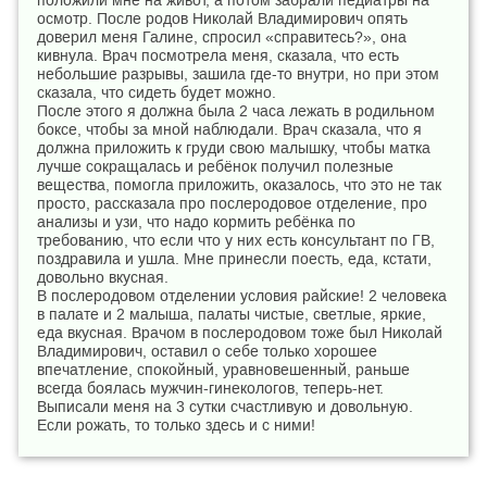
положили мне на живот, а потом забрали педиатры на
осмотр. После родов Николай Владимирович опять
доверил меня Галине, спросил «справитесь?», она
кивнула. Врач посмотрела меня, сказала, что есть
небольшие разрывы, зашила где-то внутри, но при этом
сказала, что сидеть будет можно.
После этого я должна была 2 часа лежать в родильном
боксе, чтобы за мной наблюдали. Врач сказала, что я
должна приложить к груди свою малышку, чтобы матка
лучше сокращалась и ребёнок получил полезные
вещества, помогла приложить, оказалось, что это не так
просто, рассказала про послеродовое отделение, про
анализы и узи, что надо кормить ребёнка по
требованию, что если что у них есть консультант по ГВ,
поздравила и ушла. Мне принесли поесть, еда, кстати,
довольно вкусная.
В послеродовом отделении условия райские! 2 человека
в палате и 2 малыша, палаты чистые, светлые, яркие,
еда вкусная. Врачом в послеродовом тоже был Николай
Владимирович, оставил о себе только хорошее
впечатление, спокойный, уравновешенный, раньше
всегда боялась мужчин-гинекологов, теперь-нет.
Выписали меня на 3 сутки счастливую и довольную.
Если рожать, то только здесь и с ними!