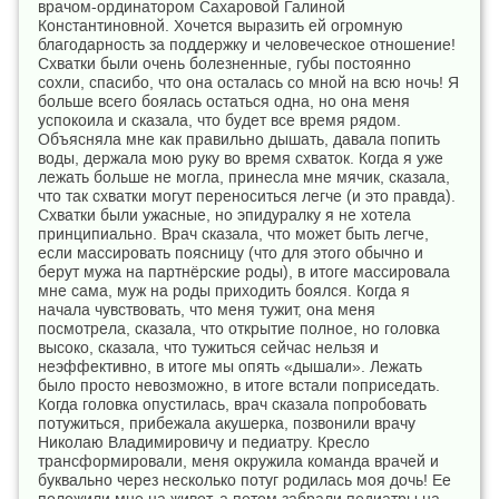
врачом-ординатором Сахаровой Галиной
Константиновной. Хочется выразить ей огромную
благодарность за поддержку и человеческое отношение!
Схватки были очень болезненные, губы постоянно
сохли, спасибо, что она осталась со мной на всю ночь! Я
больше всего боялась остаться одна, но она меня
успокоила и сказала, что будет все время рядом.
Объясняла мне как правильно дышать, давала попить
воды, держала мою руку во время схваток. Когда я уже
лежать больше не могла, принесла мне мячик, сказала,
что так схватки могут переноситься легче (и это правда).
Схватки были ужасные, но эпидуралку я не хотела
принципиально. Врач сказала, что может быть легче,
если массировать поясницу (что для этого обычно и
берут мужа на партнёрские роды), в итоге массировала
мне сама, муж на роды приходить боялся. Когда я
начала чувствовать, что меня тужит, она меня
посмотрела, сказала, что открытие полное, но головка
высоко, сказала, что тужиться сейчас нельзя и
неэффективно, в итоге мы опять «дышали». Лежать
было просто невозможно, в итоге встали поприседать.
Когда головка опустилась, врач сказала попробовать
потужиться, прибежала акушерка, позвонили врачу
Николаю Владимировичу и педиатру. Кресло
трансформировали, меня окружила команда врачей и
буквально через несколько потуг родилась моя дочь! Ее