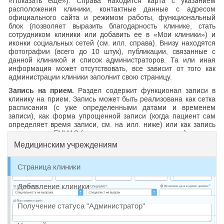
«Показать еще»). Справа находится карта с указанием
расположения клиники, контактные данные с адресом
официального сайта и режимом работы, функциональный
блок (позволяет выразить благодарность клинике, стать
сотрудником клиники или добавить ее в «Мои клиники») и
иконки социальных сетей (см. илл. справа). Внизу находятся
фотографии (всего до 10 штук), публикации, связанные с
данной клиникой и список администраторов. Та или иная
информация может отсутствовать, все зависит от того как
администрации клиники заполнит свою страницу.
Запись на прием.
Раздел содержит функционал записи в
клинику на прием. Запись может быть реализована как сетка
расписания (с уже определенными датами и временем
записи), как форма упрощенной записи (когда пациент сам
определяет время записи, см. на илл. ниже) или как запись
через сервис ЕМИАС (если клиника государственная).
Медицинским учреждениям
Страница клиники
Добавление клиники
Получение статуса "Администратор"