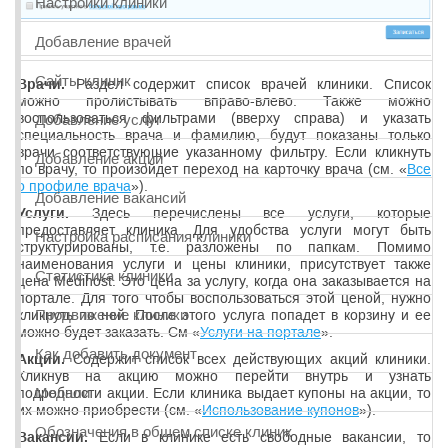
Настройки клиники
Добавление врачей
Сайты клиник
Врачи.
Раздел содержит список врачей клиники. Список
можно пролистывать вправо-влево. Также можно
воспользоваться фильтрами (вверху справа) и указать
Добавление услуг
специальность врача и фамилию, будут показаны только
врачи соответствующие указанному фильтру. Если кликнуть
Добавление акций
по врачу, то произойдет переход на карточку врача (см. «
Все
о профиле врача
»).
Добавление вакансий
Услуги.
Здесь перечислены все услуги, которые
предоставляет клиника. Для удобства услуги могут быть
Настройка расписания клиники
структурированы, т.е. разложены по папкам. Помимо
наименования услуги и цены клиники, присутствует также
Статистика клиники
цена Medihost. Это цена за услугу, когда она заказывается на
портале. Для того чтобы воспользоваться этой ценой, нужно
Продвижение клиники
кликнуть по ней. После этого услуга попадет в корзину и ее
можно будет заказать. См «
Услуги на портале
».
Как добавить документ
Акции.
Содержит список всех действующих акций клиники.
Кликнув на акцию можно перейти внутрь и узнать
Медали
подробности акции. Если клиника выдает купоны на акции, то
их можно приобрести (см. «
Использование купонов
»).
Обозначения в общем списке клиник
Вакансии.
Если в клинике есть свободные вакансии, то