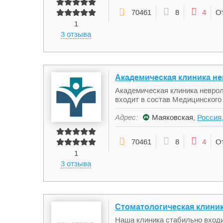
70461
8
4
О
1
3 отзыва
Академическая клиника не
Академическая клиника неврол
входит в состав Медицинского 
Адрес:
Маяковская,
Россия,
70461
8
4
О
1
3 отзыва
Стоматологическая клини
Наша клиника стабильно входи