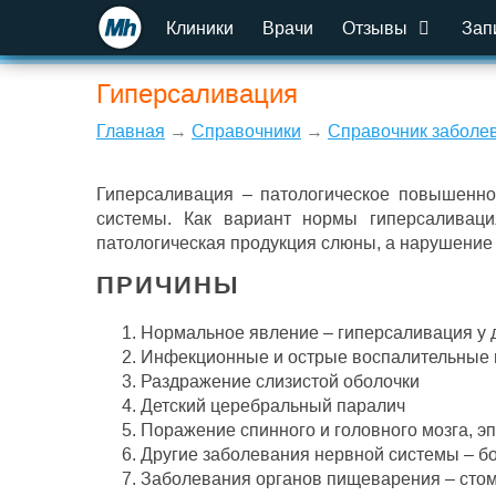
Клиники
Врачи
Отзывы
Зап
Гиперсаливация
Главная
→
Справочники
→
Справочник заболе
Гиперсаливация – патологическое повышенно
системы. Как вариант нормы гиперсаливаци
патологическая продукция слюны, а нарушение
ПРИЧИНЫ
Нормальное явление – гиперсаливация у д
Инфекционные и острые воспалительные 
Раздражение слизистой оболочки
Детский церебральный паралич
Поражение спинного и головного мозга, 
Другие заболевания нервной системы – бо
Заболевания органов пищеварения – стомат