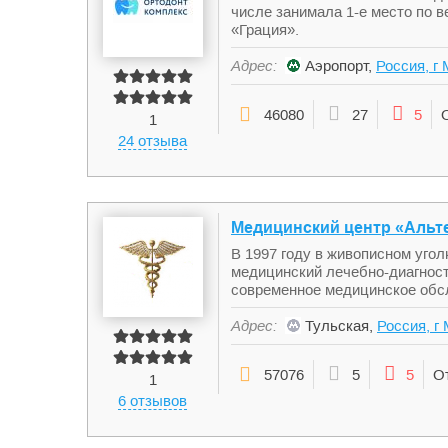
числе занимала 1-е место по 
«Грация».
Адрес:
Аэропорт,
Россия, г 
46080
27
5
1
24 отзыва
Медицинский центр «Альт
В 1997 году в живописном уго
медицинский лечебно-диагност
современное медицинское обс
Адрес:
Тульская,
Россия, г
57076
5
5
О
1
6 отзывов