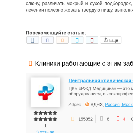
слюну, различать мокрый и сухой подбородок
лечении полезно жевать твердую пищу, выполн
Порекомендуйте статью:
Еще
Клиники работающие с этим за
Центральная клиническая
ЦКБ «РЖД-Медицина» — это м
оборудованием, высокопрофес
Адрес:
ВДНХ,
Россия, Моск
155852
6
4
1
3 отзыва