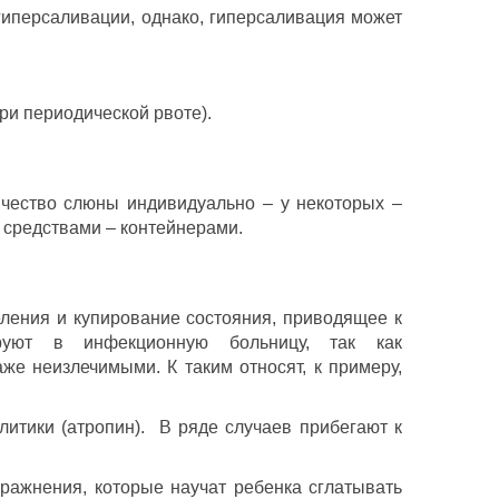
гиперсаливации, однако, гиперсаливация может
при периодической рвоте).
чество слюны индивидуально – у некоторых –
и средствами – контейнерами.
ления и купирование состояния, приводящее к
руют в инфекционную больницу, так как
е неизлечимыми. К таким относят, к примеру,
итики (атропин). В ряде случаев прибегают к
ражнения, которые научат ребенка сглатывать