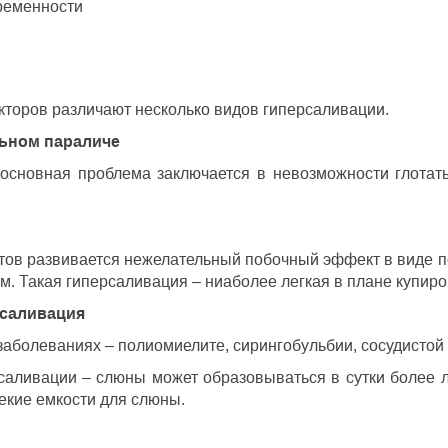
еременности
кторов различают несколько видов гиперсаливации.
льном параличе
основная проблема заключается в невозможности глотать
тов развивается нежелательный побочный эффект в виде 
м. Такая гиперсаливация – ниаболее легкая в плане купир
рсаливация
заболеваниях – полиомиелите, сирингобульбии, сосудистой
саливации – слюны может образовываться в сутки более 
некие емкости для слюны.