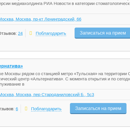
версии медиахолдинга РИА Новости в категории стоматологическ
Москва, Москва, пр-кт Ленинградский, 66
Записаться на прием
Отзывов:
24
Поблагодарить
ернатива»
лке Москвы рядом со станцией метро «Тульская» на территории
ический центр «Альтернатива». С момента открытия и по сего
луживание в
 Москва, Москва, пер Староданиловский Б., 5с3
Записаться на прием
тзывов:
6
Поблагодарить