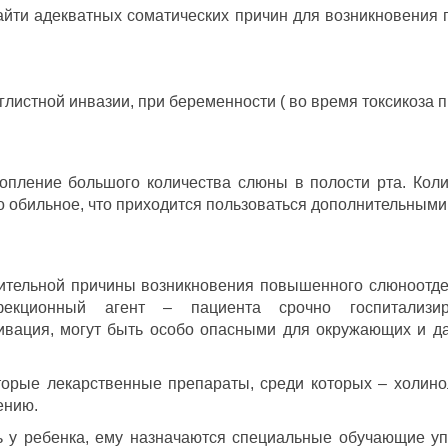
айти адекватных соматических причин для возникновения 
 глистной инвазии, при беременности ( во время токсикоза 
опление большого количества слюны в полости рта. Коли
ько обильное, что приходится пользоваться дополнительным
ительной причины возникновения повышенного слюноотде
екционный агент – пациента срочно госпитализи
ивация, могут быть особо опасными для окружающих и даж
орые лекарственные препараты, среди которых – холинол
ению.
ь у ребенка, ему назначаются специальные обучающие уп