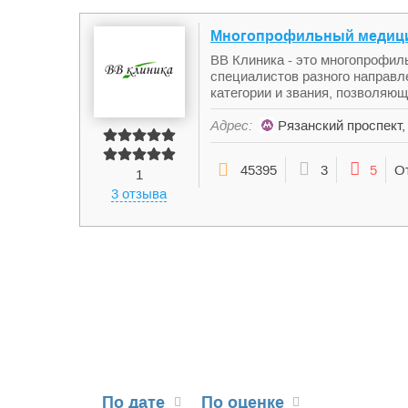
Многопрофильный медици
ВВ Клиника - это многопрофил
специалистов разного направл
категории и звания, позволяющ
Адрес:
Рязанский проспект
45395
3
5
О
1
3 отзыва
По дате
По оценке