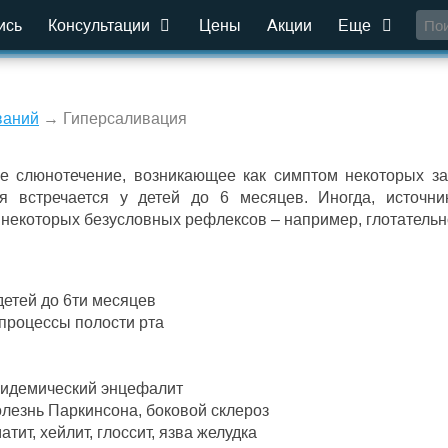
ись
Консультации
Цены
Акции
Еще
ваний
→ Гиперсаливация
е слюнотечение, возникающее как симптом некоторых за
я встречается у детей до 6 месяцев. Иногда, источн
 некоторых безусловных рефлексов – например, глотательн
етей до 6ти месяцев
процессы полости рта
эпидемический энцефалит
лезнь Паркинсона, боковой склероз
ит, хейлит, глоссит, язва желудка