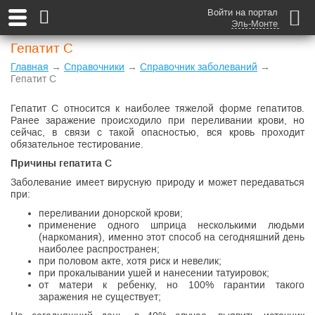
Войти на портал
Эль-Монте
Гепатит С
Главная
→
Справочники
→
Справочник заболеваний
→
Гепатит С
Гепатит С относится к наиболее тяжелой форме гепатитов.
Ранее заражение происходило при переливании крови, но
сейчас, в связи с такой опасностью, вся кровь проходит
обязательное тестирование.
Причины гепатита С
Заболевание имеет вирусную природу и может передаваться
при:
переливании донорской крови;
применение одного шприца несколькими людьми
(наркомания), именно этот способ на сегодняшний день
наиболее распространен;
при половом акте, хотя риск и невелик;
при прокалывании ушей и нанесении татуировок;
от матери к ребенку, но 100% гарантии такого
заражения не существует;