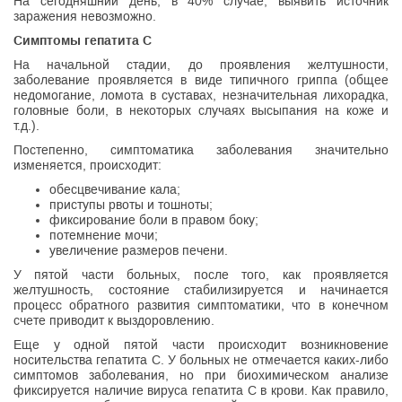
На сегодняшний день, в 40% случае, выявить источник
заражения невозможно.
Симптомы гепатита С
На начальной стадии, до проявления желтушности,
заболевание проявляется в виде типичного гриппа (общее
недомогание, ломота в суставах, незначительная лихорадка,
головные боли, в некоторых случаях высыпания на коже и
т.д.).
Постепенно, симптоматика заболевания значительно
изменяется, происходит:
обесцвечивание кала;
приступы рвоты и тошноты;
фиксирование боли в правом боку;
потемнение мочи;
увеличение размеров печени.
У пятой части больных, после того, как проявляется
желтушность, состояние стабилизируется и начинается
процесс обратного развития симптоматики, что в конечном
счете приводит к выздоровлению.
Еще у одной пятой части происходит возникновение
носительства гепатита С. У больных не отмечается каких-либо
симптомов заболевания, но при биохимическом анализе
фиксируется наличие вируса гепатита С в крови. Как правило,