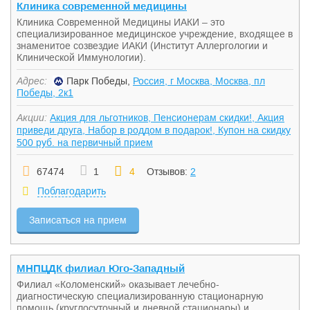
Клиника современной медицины
Клиника Современной Медицины ИАКИ – это
специализированное медицинское учреждение, входящее в
знаменитое созвездие ИАКИ (Институт Аллергологии и
Клинической Иммунологии).
Адрес:
Парк Победы,
Россия, г Москва, Москва, пл
Победы, 2к1
Акции:
Акция для льготников, Пенсионерам скидки!, Акция
приведи друга, Набор в роддом в подарок!, Купон на скидку
500 руб. на первичный прием
67474
1
4
Отзывов:
2
Поблагодарить
Записаться на прием
МНПЦДК филиал Юго-Западный
Филиал «Коломенский» оказывает лечебно-
диагностическую специализированную стационарную
помощь (круглосуточный и дневной стационары) и