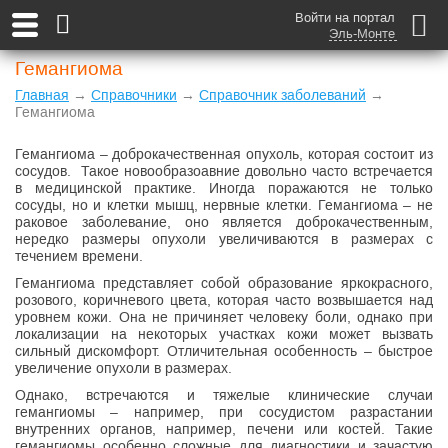
Войти на портал
Эль-Монте
Гемангиома
Главная
→
Справочники
→
Справочник заболеваний
→
Гемангиома
Гемангиома – доброкачественная опухоль, которая состоит из
сосудов. Такое новообразоавние довольно часто встречается
в медицинской практике. Иногда поражаются не только
сосуды, но и клетки мышц, нервные клетки. Гемангиома – не
раковое заболевание, оно является доброкачественным,
нередко размеры опухоли увеличиваются в размерах с
течением времени.
Гемангиома представляет собой образование яркокрасного,
розового, коричневого цвета, которая часто возвышается над
уровнем кожи. Она не причиняет человеку боли, однако при
локализации на некоторых участках кожи может вызвать
сильный дискомфорт. Отличительная особенность – быстрое
увеличение опухоли в размерах.
Однако, встречаются и тяжелые клинические случаи
гемангиомы – например, при сосудистом разрастании
внутренних органов, например, печени или костей. Такие
гемангиомы особенно сложные для диагностики и зачастую